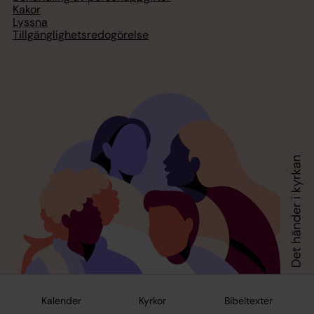
Kakor
Lyssna
Tillgänglighetsredogörelse
Kalender
Kyrkor
Bibeltexter