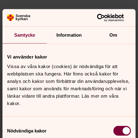
Senast ändrad 5 januari 2018
Synpunkter eller frågor på sidans
Samtycke
Information
Om
innehåll?
trollhattans.forsamling@svenskakyrkan.se
Vi använder kakor
Dela
Vissa av våra kakor (cookies) är nödvändiga för att
webbplatsen ska fungera. Här finns också kakor för
Tillbaka till toppen
Tillbaka till innehållet
analys och kakor som förbättrar din användarupplevelse,
samt kakor som används för marknadsföring och när vi
länkar vidare till andra plattformar. Läs mer om våra
kakor.
Kontakt
Samtyckesval
Kalender
Nödvändiga kakor