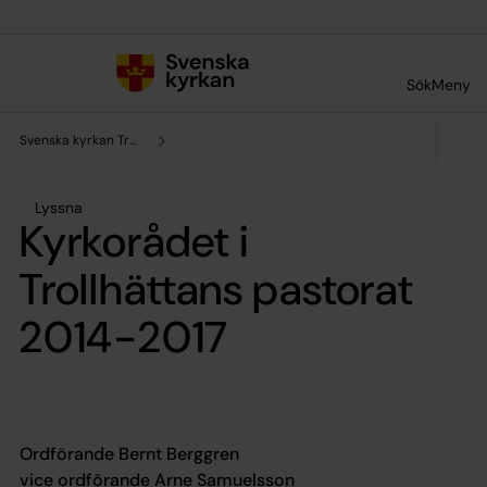
Till innehållet
Till undermeny
Sök
Meny
Svenska kyrkan Trollhättan
Lyssna
Kyrkorådet i
Trollhättans pastorat
2014-2017
O
rdförande Bernt Berggren
vice ordförande Arne Samuelsson