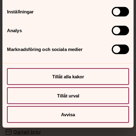
Inställningar
Hitta snabbt
Analys
Sociala kanaler
Marknadsföring och sociala medier
Tillåt alla kakor
Jourhavande präst
Tillåt urval
Akut samtals- och krisstöd. Prata eller chatta anonymt
med en präst på kvällar och nätter.
Avvisa
Chatt
Digitalt brev