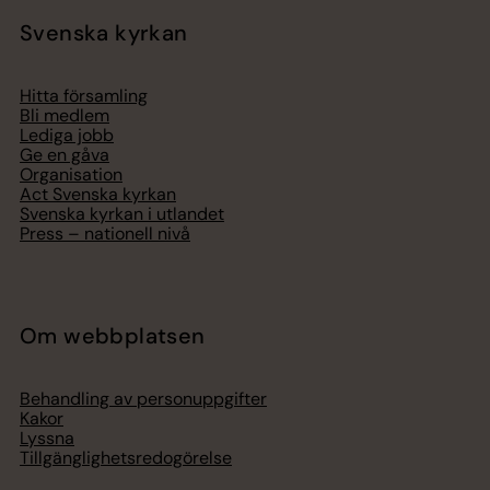
Svenska kyrkan
Hitta församling
Bli medlem
Lediga jobb
Ge en gåva
Organisation
Act Svenska kyrkan
Svenska kyrkan i utlandet
Press – nationell nivå
Om webbplatsen
Behandling av personuppgifter
Kakor
Lyssna
Tillgänglighetsredogörelse