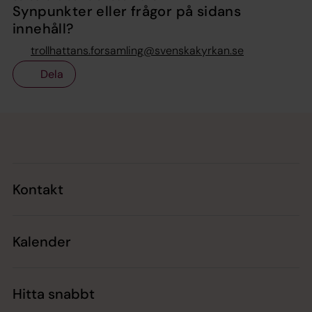
Synpunkter eller frågor på sidans
innehåll?
trollhattans.forsamling@svenskakyrkan.se
Dela
Tillbaka till toppen
Tillbaka till innehållet
Kontakt
Kalender
Hitta snabbt