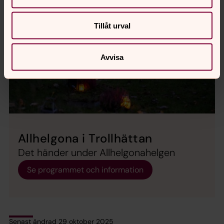
Tillåt urval
Avvisa
Allhelgona i Trollhättan
Det händer under Allhelgonahelgen
Se programmet och information
Senast ändrad 29 oktober 2025