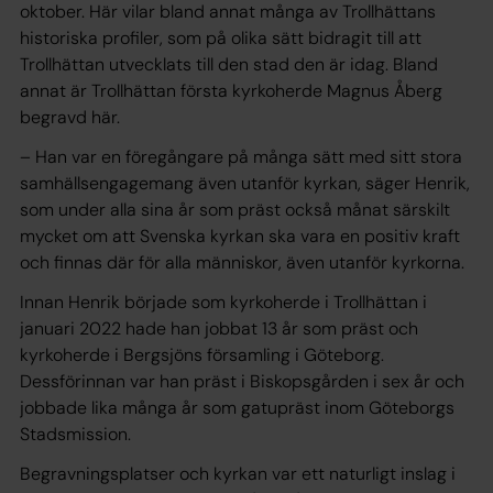
oktober. Här vilar bland annat många av Trollhättans
historiska profiler, som på olika sätt bidragit till att
Trollhättan utvecklats till den stad den är idag. Bland
annat är Trollhättan första kyrkoherde Magnus Åberg
begravd här.
– Han var en föregångare på många sätt med sitt stora
samhällsengagemang även utanför kyrkan, säger Henrik,
som under alla sina år som präst också månat särskilt
mycket om att Svenska kyrkan ska vara en positiv kraft
och finnas där för alla människor, även utanför kyrkorna.
Innan Henrik började som kyrkoherde i Trollhättan i
januari 2022 hade han jobbat 13 år som präst och
kyrkoherde i Bergsjöns församling i Göteborg.
Dessförinnan var han präst i Biskopsgården i sex år och
jobbade lika många år som gatupräst inom Göteborgs
Stadsmission.
Begravningsplatser och kyrkan var ett naturligt inslag i