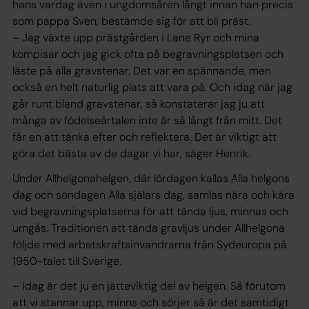
hans vardag även i ungdomsåren långt innan han precis
som pappa Sven, bestämde sig för att bli präst.
– Jag växte upp prästgården i Lane Ryr och mina
kompisar och jag gick ofta på begravningsplatsen och
läste på alla gravstenar. Det var en spännande, men
också en helt naturlig plats att vara på. Och idag när jag
går runt bland gravstenar, så konstaterar jag ju att
många av födelseårtalen inte är så långt från mitt. Det
får en att tänka efter och reflektera. Det är viktigt att
göra det bästa av de dagar vi har, säger Henrik.
Under Allhelgonahelgen, där lördagen kallas Alla helgons
dag och söndagen Alla själars dag, samlas nära och kära
vid begravningsplatserna för att tända ljus, minnas och
umgås. Traditionen att tända gravljus under Allhelgona
följde med arbetskraftsinvandrarna från Sydeuropa på
1950-talet till Sverige.
– Idag är det ju en jätteviktig del av helgen. Så förutom
att vi stannar upp, minns och sörjer så är det samtidigt