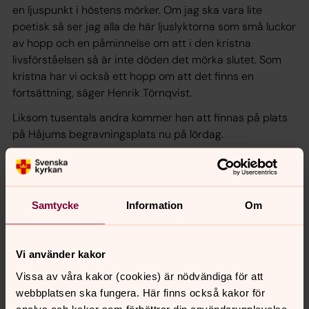
en ljuspunkt i höstens mörker. Om jag ska vara lite
poetisk så ser jag alla de här ljuslyktorna som små luckor
av hopp och en påminnelse om att i den kristna
livsförståelsen så är inte döden det mörka slutet. Som
kristna har vi också ett hopp om att det finns en
fortsättning, säger Henrik Törnqvist.
Liksom tusentals andra kommer han att finnas på plats
på Håjums begravningsplats nu på lördag.
För att se innehållet behöver du acceptera kakor
för inställningar.
Samtycke
Information
Om
Se videon på Streamio i stället.
Vi använder kakor
Ändra inställningar
Vissa av våra kakor (cookies) är nödvändiga för att
webbplatsen ska fungera. Här finns också kakor för
– Jag vet inte om det finns någon plats i Trollhättan som
analys och kakor som förbättrar din användarupplevelse,