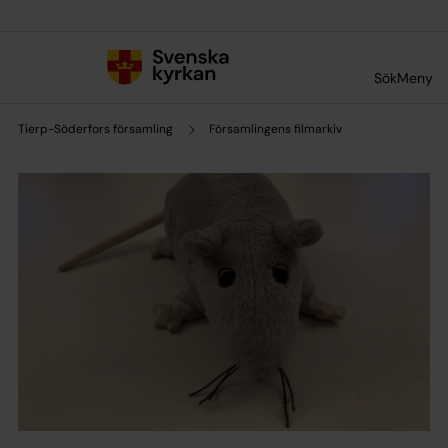
Till innehållet
Till undermeny
Sök
Meny
Tierp-Söderfors församling
Församlingens filmarkiv