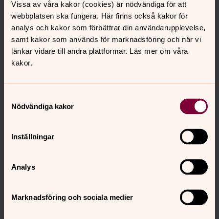
Vissa av våra kakor (cookies) är nödvändiga för att
webbplatsen ska fungera. Här finns också kakor för
För att se innehållet behöver du acceptera kakor
analys och kakor som förbättrar din användarupplevelse,
för marknadsföring.
samt kakor som används för marknadsföring och när vi
länkar vidare till andra plattformar. Läs mer om våra
Se videon på YouTube i stället.
kakor.
Ändra inställningar
Samtyckesval
Nödvändiga kakor
Inställningar
För att se innehållet behöver du acceptera kakor
för marknadsföring.
Analys
Se videon på YouTube i stället.
Marknadsföring och sociala medier
Ändra inställningar