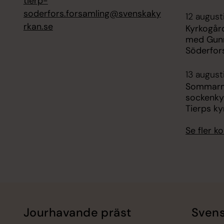
tierp-
soderfors.forsamling@svenskaky
12 august
rkan.se
Kyrkogår
med Gunn
Söderfor
13 august
Sommarmu
sockenky
Tierps ky
Se fler 
Jourhavande präst
Svens