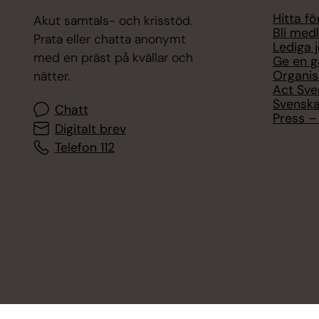
Hitta f
Akut samtals- och krisstöd.
Bli med
Prata eller chatta anonymt
Lediga 
med en präst på kvällar och
Ge en g
Organis
nätter.
Act Sve
Svenska
Chatt
Press – 
Digitalt brev
Telefon 112