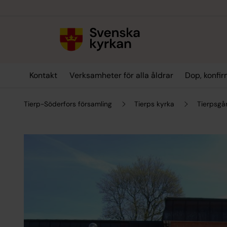
Till innehållet
Till undermeny
Kontakt
Verksamheter för alla åldrar
Dop, konfir
Tierp-Söderfors församling
Tierps kyrka
Tierpsgå