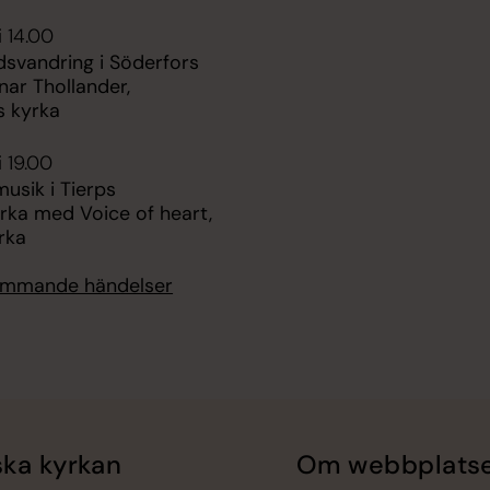
i 14.00
dsvandring i Söderfors
ar Thollander,
s kyrka
i 19.00
sik i Tierps
rka med Voice of heart,
rka
kommande händelser
ka kyrkan
Om webbplats