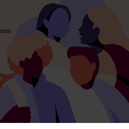
relse