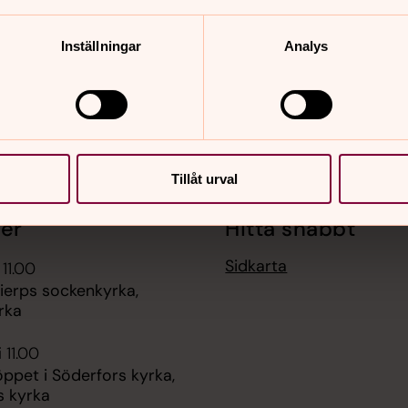
Inställningar
Analys
Tillåt urval
er
Hitta snabbt
Sidkarta
 11.00
ierps sockenkyrka,
rka
 11.00
pet i Söderfors kyrka,
s kyrka