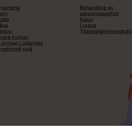
örsamling
Behandling av
lem
personuppgifter
jobb
Kakor
åva
Lyssna
ation
Tillgänglighetsredogö
nska kyrkan
 kyrkan i utlandet
nationell nivå