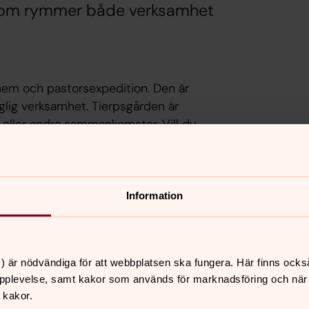
 som rymmer både verksamhet
hem och pastorsexpedition. Den är
glig verksamhet. Tierpsgården är
d eller andra sammankomster. Vill du
Information
) är nödvändiga för att webbplatsen ska fungera. Här finns ocks
nnehåll?
pplevelse, samt kakor som används för marknadsföring och när vi
 kakor.