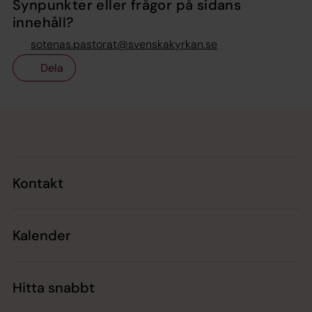
Synpunkter eller frågor på sidans
innehåll?
sotenas.pastorat@svenskakyrkan.se
Dela
Tillbaka till toppen
Tillbaka till innehållet
Kontakt
Kalender
Hitta snabbt