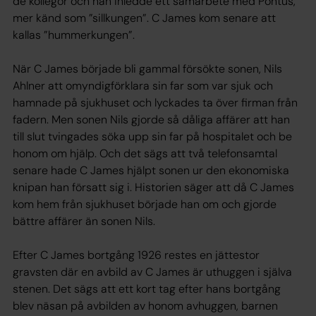
de kollegor och han inledde ett samarbete med Pontus,
mer känd som ”sillkungen”. C James kom senare att
kallas ”hummerkungen”.
När C James började bli gammal försökte sonen, Nils
Ahlner att omyndigförklara sin far som var sjuk och
hamnade på sjukhuset och lyckades ta över firman från
fadern. Men sonen Nils gjorde så dåliga affärer att han
till slut tvingades söka upp sin far på hospitalet och be
honom om hjälp. Och det sägs att två telefonsamtal
senare hade C James hjälpt sonen ur den ekonomiska
knipan han försatt sig i. Historien säger att då C James
kom hem från sjukhuset började han om och gjorde
bättre affärer än sonen Nils.
Efter C James bortgång 1926 restes en jättestor
gravsten där en avbild av C James är uthuggen i själva
stenen. Det sägs att ett kort tag efter hans bortgång
blev näsan på avbilden av honom avhuggen, barnen