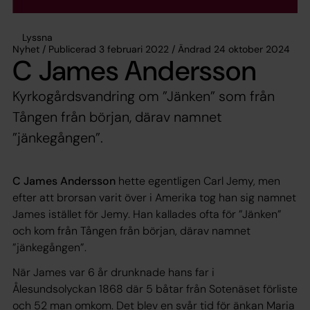
Lyssna
Nyhet / Publicerad 3 februari 2022 / Ändrad 24 oktober 2024
C James Andersson
Kyrkogårdsvandring om ”Jänken” som från
Tången från början, därav namnet
”jänkegången”.
C James Andersson
hette egentligen Carl Jemy, men
efter att brorsan varit över i Amerika tog han sig namnet
James istället för Jemy. Han kallades ofta för ”Jänken”
och kom från Tången från början, därav namnet
”jänkegången”.
När James var 6 år drunknade hans far i
Ålesundsolyckan 1868 där 5 båtar från Sotenäset förliste
och 52 man omkom. Det blev en svår tid för änkan Maria