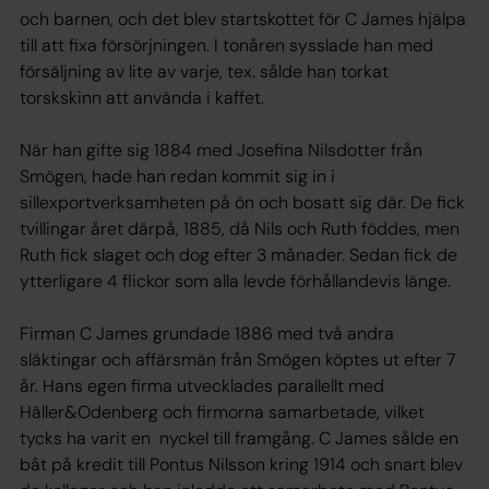
och barnen, och det blev startskottet för C James hjälpa
till att fixa försörjningen. I tonåren sysslade han med
försäljning av lite av varje, tex. sålde han torkat
torskskinn att använda i kaffet.
När han gifte sig 1884 med Josefina Nilsdotter från
Smögen, hade han redan kommit sig in i
sillexportverksamheten på ön och bosatt sig där. De fick
tvillingar året därpå, 1885, då Nils och Ruth föddes, men
Ruth fick slaget och dog efter 3 månader. Sedan fick de
ytterligare 4 flickor som alla levde förhållandevis länge.
Firman C James grundade 1886 med två andra
släktingar och affärsmän från Smögen köptes ut efter 7
år. Hans egen firma utvecklades parallellt med
Häller&Odenberg och firmorna samarbetade, vilket
tycks ha varit en nyckel till framgång. C James sålde en
båt på kredit till Pontus Nilsson kring 1914 och snart blev