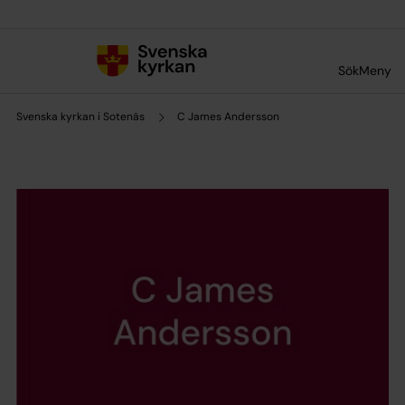
Till innehållet
Till undermeny
Sök
Meny
Svenska kyrkan i Sotenäs
C James Andersson