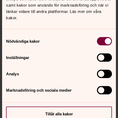
Det skall tilläggas att dessa herrar tjänade enormt med
samt kakor som används för marknadsföring och när vi
pengar under de år de höll på med sill- och
länkar vidare till andra plattformar. Läs mer om våra
hummerexport. Redan 1892 satte de in rikstelefoner i
kakor.
sina hus på Smögen och det var rekordtidigt. C James
fick telefonnummer 1, Wallentin Nr 2 och
Häller&Odenberg nr. 3. När radioapparaterna kom på
Samtyckesval
Nödvändiga kakor
1920-talet blev Carl Wallentin ägare av den första
apparaten på Smögen.
Inställningar
Analys
Marknadsföring och sociala medier
Tillåt alla kakor