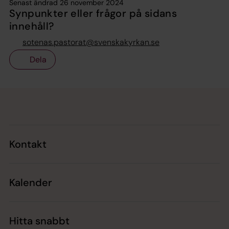
Senast ändrad 26 november 2024
Synpunkter eller frågor på sidans
innehåll?
sotenas.pastorat@svenskakyrkan.se
Dela
Tillbaka till toppen
Tillbaka till innehållet
Kontakt
Kalender
Hitta snabbt