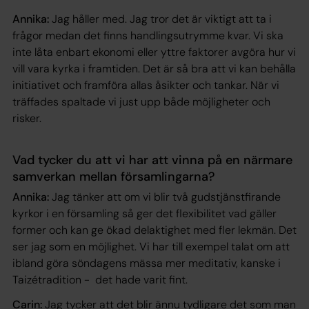
Annika:
Jag håller med. Jag tror det är viktigt att ta i
frågor medan det finns handlingsutrymme kvar. Vi ska
inte låta enbart ekonomi eller yttre faktorer avgöra hur vi
vill vara kyrka i framtiden. Det är så bra att vi kan behålla
initiativet och framföra allas åsikter och tankar. När vi
träffades spaltade vi just upp både möjligheter och
risker.
Vad tycker du att vi har att vinna på en närmare
samverkan mellan församlingarna?
Annika:
Jag tänker att om vi blir två gudstjänstfirande
kyrkor i en församling så ger det flexibilitet vad gäller
former och kan ge ökad delaktighet med fler lekmän. Det
ser jag som en möjlighet. Vi har till exempel talat om att
ibland göra söndagens mässa mer meditativ, kanske i
Taizétradition - det hade varit fint.
Carin:
Jag tycker att det blir ännu tydligare det som man