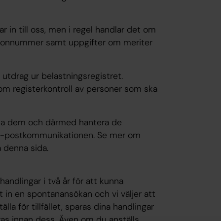
r in till oss, men i regel handlar det om
rsonnummer samt uppgifter om meriter
t utdrag ur belastningsregistret.
om registerkontroll av personer som ska
kta dem och därmed hantera de
i e-postkommunikationen. Se mer om
 denna sida.
andlingar i två år för att kunna
t in en spontanansökan och vi väljer att
lla för tillfället, sparas dina handlingar
eras innan dess. Även om du anställs