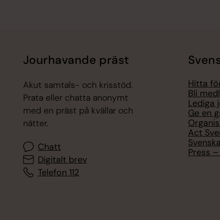
Jourhavande präst
Svens
Hitta f
Akut samtals- och krisstöd.
Bli med
Prata eller chatta anonymt
Lediga 
med en präst på kvällar och
Ge en g
Organis
nätter.
Act Sve
Svenska
Chatt
Press – 
Digitalt brev
Telefon 112