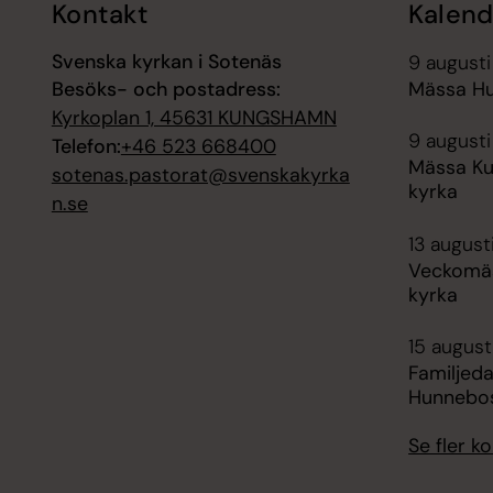
Kontakt
Kalend
Svenska kyrkan i Sotenäs
9 augusti
Besöks- och postadress:
Mässa H
Kyrkoplan 1, 45631 KUNGSHAMN
9 augusti
Telefon:
+46 523 668400
Mässa K
sotenas.pastorat@svenskakyrka
kyrka
n.se
13 august
Veckomä
kyrka
15 august
Familjed
Hunnebos
Se fler 