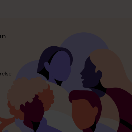
en
relse