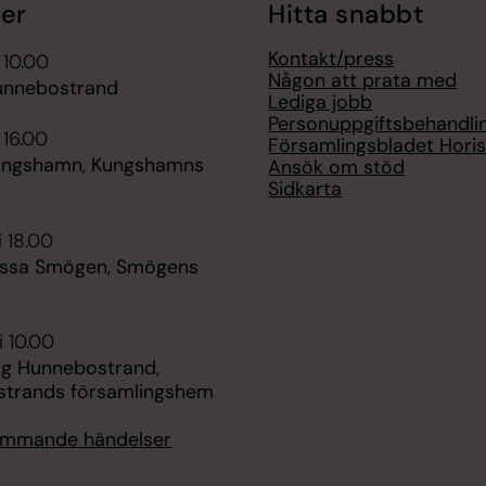
er
Hitta snabbt
Kontakt/press
 10.00
Någon att prata med
unnebostrand
Lediga jobb
Personuppgiftsbehandli
 16.00
Församlingsbladet Hori
ungshamn, Kungshamns
Ansök om stöd
Sidkarta
i 18.00
ssa Smögen, Smögens
i 10.00
ag Hunnebostrand,
trands församlingshem
kommande händelser