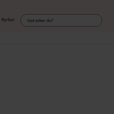
Sök
Kyrkor
r