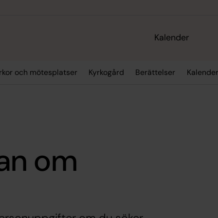
Kalender
rkor och mötesplatser
Kyrkogård
Berättelser
Kalende
an om