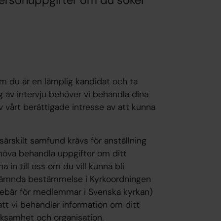
personuppgifter om du söker
om du är en lämplig kandidat och ta
g av intervju behöver vi behandla dina
 vårt berättigade intresse av att kunna
särskilt samfund krävs för anställning
höva behandla uppgifter om ditt
in till oss om du vill kunna bli
 nämnda bestämmelse i Kyrkoordningen
nnebär för medlemmar i Svenska kyrkan)
att vi behandlar information om ditt
ksamhet och organisation.