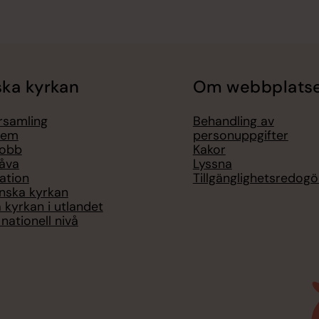
ka kyrkan
Om webbplats
örsamling
Behandling av
lem
personuppgifter
jobb
Kakor
åva
Lyssna
ation
Tillgänglighetsredogö
nska kyrkan
 kyrkan i utlandet
nationell nivå