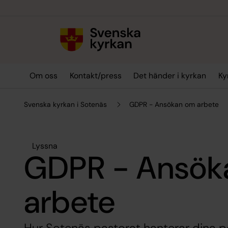
Till innehållet
Till undermeny
Om oss
Kontakt/press
Det händer i kyrkan
Ky
Svenska kyrkan i Sotenäs
GDPR - Ansökan om arbete
Lyssna
GDPR - Ansök
arbete