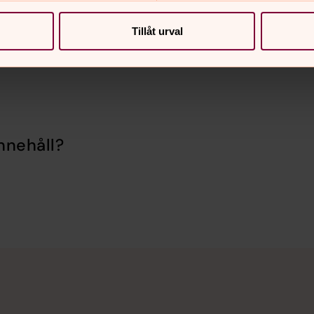
Svenska kyrkan.
Tillåt urval
nnehåll?