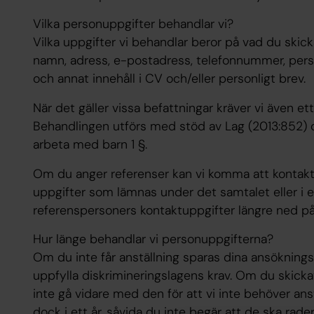
Vilka personuppgifter behandlar vi?
Vilka uppgifter vi behandlar beror på vad du skicka
namn, adress, e-postadress, telefonnummer, pe
och annat innehåll i CV och/eller personligt brev.
När det gäller vissa befattningar kräver vi även et
Behandlingen utförs med stöd av Lag (2013:852) 
arbeta med barn 1 §.
Om du anger referenser kan vi komma att konta
uppgifter som lämnas under det samtalet eller 
referenspersoners kontaktuppgifter längre ned på
Hur länge behandlar vi personuppgifterna?
Om du inte får anställning sparas dina ansökningsh
uppfylla diskrimineringslagens krav. Om du skicka
inte gå vidare med den för att vi inte behöver anstä
dock i ett år, såvida du inte begär att de ska rad