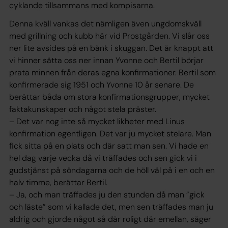
cyklande tillsammans med kompisarna.
Denna kväll vankas det nämligen även ungdomskväll
med grillning och kubb här vid Prostgården. Vi slår oss
ner lite avsides på en bänk i skuggan. Det är knappt att
vi hinner sätta oss ner innan Yvonne och Bertil börjar
prata minnen från deras egna konfirmationer. Bertil som
konfirmerade sig 1951 och Yvonne 10 år senare. De
berättar båda om stora konfirmationsgrupper, mycket
faktakunskaper och något stela präster.
– Det var nog inte så mycket likheter med Linus
konfirmation egentligen. Det var ju mycket stelare. Man
fick sitta på en plats och där satt man sen. Vi hade en
hel dag varje vecka då vi träffades och sen gick vi i
gudstjänst på söndagarna och de höll väl på i en och en
halv timme, berättar Bertil.
– Ja, och man träffades ju den stunden då man ”gick
och läste” som vi kallade det, men sen träffades man ju
aldrig och gjorde något så där roligt där emellan, säger