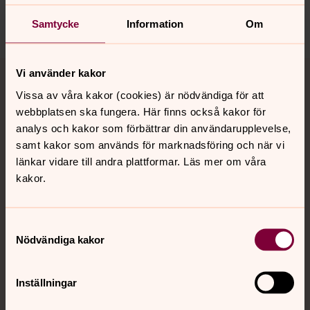
Dela
Samtycke
Information
Om
Tillbaka till toppen
Tillbaka till innehållet
Vi använder kakor
Vissa av våra kakor (cookies) är nödvändiga för att
webbplatsen ska fungera. Här finns också kakor för
analys och kakor som förbättrar din användarupplevelse,
Kontakt
samt kakor som används för marknadsföring och när vi
länkar vidare till andra plattformar. Läs mer om våra
kakor.
Kalender
Samtyckesval
Hitta snabbt
Nödvändiga kakor
Inställningar
Sociala kanaler