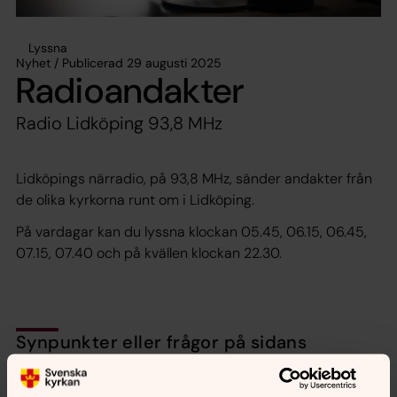
Lyssna
Nyhet / Publicerad 29 augusti 2025
Radioandakter
Radio Lidköping 93,8 MHz
Lidköpings närradio, på 93,8 MHz, sänder andakter från
de olika kyrkorna runt om i Lidköping.
På vardagar kan du lyssna klockan 05.45, 06.15, 06.45,
07.15, 07.40 och på kvällen klockan 22.30.
Synpunkter eller frågor på sidans
innehåll?
sodrakallands.pastorat@svenskakyrkan.se