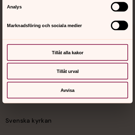
Analys
Marknadsföring och sociala medier
Jourhavande präst
Akut samtals- och krisstöd. Prata eller chatta anonymt
Tillåt alla kakor
med en präst på kvällar och nätter.
Tillåt urval
Chatt
Digitalt brev
Avvisa
Telefon 112
Svenska kyrkan