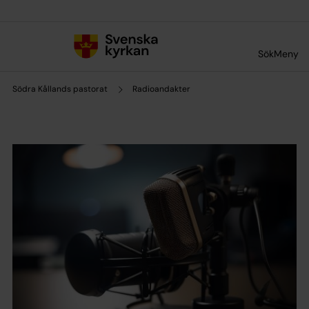
Till innehållet
Till undermeny
Sök
Meny
Södra Kållands pastorat
Radioandakter