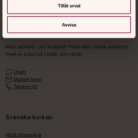
Tillåt urval
Avvisa
Jourhavande präst
Akut samtals- och krisstöd. Prata eller chatta anonymt
med en präst på kvällar och nätter.
Chatt
Digitalt brev
Telefon 112
Svenska kyrkan
Hitta församling