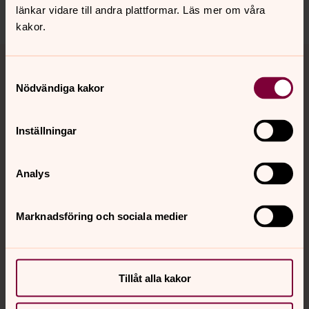
Dela
länkar vidare till andra plattformar. Läs mer om våra
kakor.
Tillbaka till toppen
Tillbaka till innehållet
Samtyckesval
Nödvändiga kakor
Kontakt
Inställningar
Kalender
Analys
Marknadsföring och sociala medier
Hitta snabbt
Sociala kanaler
Tillåt alla kakor