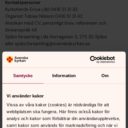
Kontaktpersoner
Kyrkoherde Erica Lillö 0416 51 31 33
Organist Tobias Nilsson 0416 51 31 42
Ansökan med CV, personligt brev, referenser och
löneanspråk till:
Sjöbo församling Lilla Norregatan 3, 275 30 Sjöbo
eller sjobo.forsamling@svenskakyrkan.se
Löpande intervjuer under ansökningstiden
Intervju med provspelning
Tillträde enligt överenskommelse
Samtycke
Information
Om
Vi använder kakor
Senast ändrad 2 juni 2026
Synpunkter eller frågor på sidans
Vissa av våra kakor (cookies) är nödvändiga för att
innehåll?
webbplatsen ska fungera. Här finns också kakor för
analys och kakor som förbättrar din användarupplevelse,
sjobo.forsamling@svenskakyrkan.se
samt kakor som används för marknadsföring och när vi