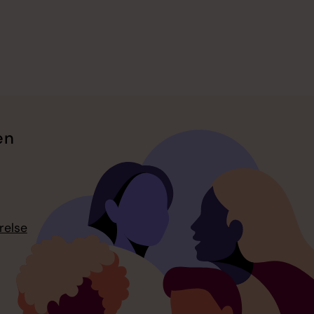
en
relse