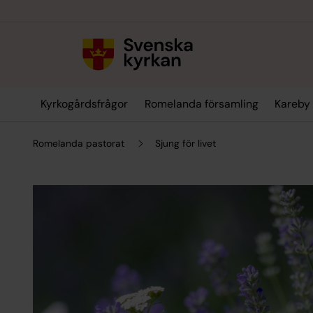
Till innehållet
Till undermeny
Kyrkogårdsfrågor
Romelanda församling
Kareby 
Romelanda pastorat
Sjung för livet