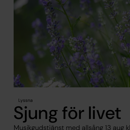
Lyssna
Sjung för livet
Musikgudstjänst med allsång 13 aug kl