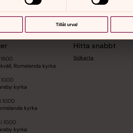
Tillåt urval
er
Hitta snabbt
Sidkarta
 19.00
väll, Romelanda kyrka
 10.00
areby kyrka
i 10.00
omelanda kyrka
i 10.00
areby kyrka