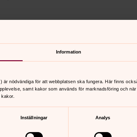
 Tobin sjunger för och med er!
Information
) är nödvändiga för att webbplatsen ska fungera. Här finns ocks
pplevelse, samt kakor som används för marknadsföring och när vi
 kakor.
nnehåll?
Inställningar
Analys