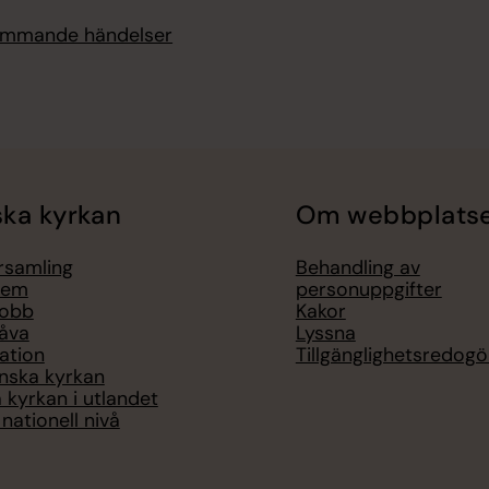
kommande händelser
ka kyrkan
Om webbplats
örsamling
Behandling av
lem
personuppgifter
jobb
Kakor
åva
Lyssna
ation
Tillgänglighetsredogö
nska kyrkan
 kyrkan i utlandet
nationell nivå