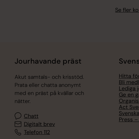
Se fler 
Jourhavande präst
Svens
Hitta f
Akut samtals- och krisstöd.
Bli med
Prata eller chatta anonymt
Lediga 
med en präst på kvällar och
Ge en g
Organis
nätter.
Act Sve
Svenska
Chatt
Press – 
Digitalt brev
Telefon 112