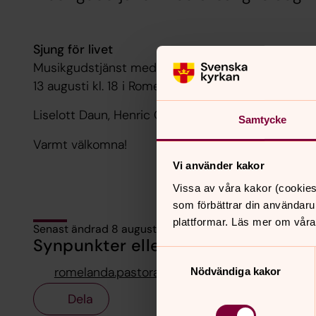
Sjung för livet
Musikgudstjänst med allsång.
13 augusti kl. 18 i Romelanda kyrka.
Liselott Daun, Henric Gustafsson & Anna Heverius
Samtycke
Varmt välkomna!
Vi använder kakor
Vissa av våra kakor (cookies
som förbättrar din användaru
plattformar. Läs mer om våra
Senast ändrad 8 augusti 2023
Synpunkter eller frågor på sidans i
Samtyckesval
romelanda.pastorat@svenskakyrkan.se
Nödvändiga kakor
Dela