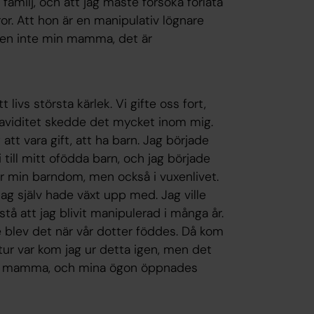
familj, och att jag måste försöka förlåta
r. Att hon är en manipulativ lögnare
gen inte min mamma, det är
livs största kärlek. Vi gifte oss fort,
graviditet skedde det mycket inom mig.
att vara gift, att ha barn. Jag började
 till mitt ofödda barn, och jag började
 min barndom, men också i vuxenlivet.
jag själv hade växt upp med. Jag ville
tå att jag blivit manipulerad i många år.
e blev det när vår dotter föddes. Då kom
 tur var kom jag ur detta igen, men det
min mamma, och mina ögon öppnades