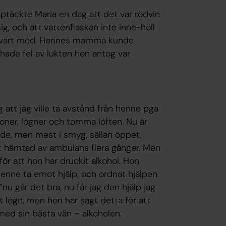
täckte Maria en dag att det var rödvin
, och att vattenflaskan inte inne-höll
en vart med. Hennes mamma kunde
hade fel av lukten hon antog var
att jag ville ta avstånd från henne pga
ner, lögner och tomma löften. Nu är
nde, men mest i smyg, sällan öppet,
vit hämtad av ambulans flera gånger. Men
för att hon har druckit alkohol. Hon
henne ta emot hjälp, och ordnat hjälpen
nu går det bra, nu får jag den hjälp jag
it lögn, men hon har sagt detta för att
 med sin bästa vän – alkoholen.