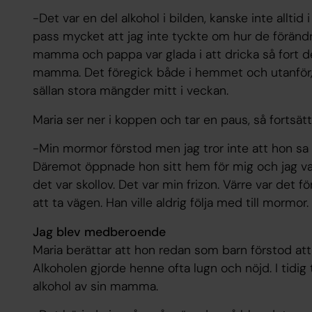
-Det var en del alkohol i bilden, kanske inte alltid 
pass mycket att jag inte tyckte om hur de föränd
mamma och pappa var glada i att dricka så fort det
mamma. Det föregick både i hemmet och utanför,
sällan stora mängder mitt i veckan.
Maria ser ner i koppen och tar en paus, så fortsätt
-Min mormor förstod men jag tror inte att hon sa
Däremot öppnade hon sitt hem för mig och jag var
det var skollov. Det var min frizon. Värre var det 
att ta vägen. Han ville aldrig följa med till mormor.
Jag blev medberoende
Maria berättar att hon redan som barn förstod att
Alkoholen gjorde henne ofta lugn och nöjd. I tidig
alkohol av sin mamma.