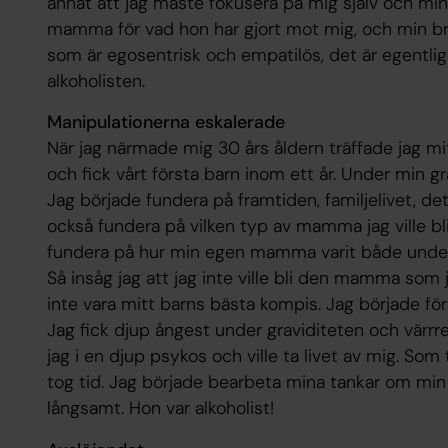
annat att jag måste fokusera på mig själv och min 
mamma för vad hon har gjort mot mig, och min bro
som är egosentrisk och empatilös, det är egentli
alkoholisten.
Manipulationerna eskalerade
När jag närmade mig 30 års åldern träffade jag mitt 
och fick vårt första barn inom ett år. Under min 
Jag började fundera på framtiden, familjelivet, det 
också fundera på vilken typ av mamma jag ville bli
fundera på hur min egen mamma varit både under
Så insåg jag att jag inte ville bli den mamma som 
inte vara mitt barns bästa kompis. Jag började förs
Jag fick djup ångest under graviditeten och värrr
jag i en djup psykos och ville ta livet av mig. Som
tog tid. Jag började bearbeta mina tankar om 
långsamt. Hon var alkoholist!