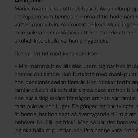
Avslöjandet
Marias mamma var ofta på besök. Av en slump upp
i tekoppen som hennes mamma alltid hade nära sig
vatten men vitvin. Konfrontation kom Maria ing
manipulera henne så pass att hon trodde att hon 
alkohol. Inte skulle väl hon smygdricka!
Det var en tid med kaos som kom.
- Min mamma blev alldeles utom sig när hon insåg 
hennes drickande. Hon fortsatte med mani-pulatio
hon pensionär sedan flera år. Hon dricker fortfara
ramlar då och då och slår sig så pass att hon bli
hon har aldrig erkänt för någon att hon har ramlat 
manipulerar och ljuger. De gånger jag har tvingat 
åt henne, har hon sagt så övertygande till mig att ”
behöver. Nu blir jag frisk”. Men så har det bara var
jag ska hålla mig undan och låta henne vara ifred