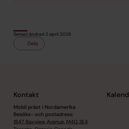
Senast ändrad 2 april 2026
Dela
Tillbaka till toppen
Tillbaka till innehållet
Kontakt
Kalend
Mobil präst i Nordamerika
Besöks- och postadress:
1847 Bayview Avenue, M4G 3E4