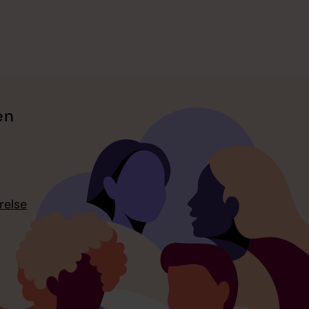
en
relse