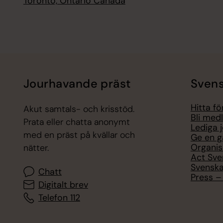
Toronto, Ontario Canada
Jourhavande präst
Svens
Hitta f
Akut samtals- och krisstöd.
Bli med
Prata eller chatta anonymt
Lediga 
med en präst på kvällar och
Ge en g
Organis
nätter.
Act Sve
Svenska
Chatt
Press – 
Digitalt brev
Telefon 112