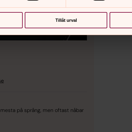
Tillåt urval
se
 mesta på språng, men oftast nåbar