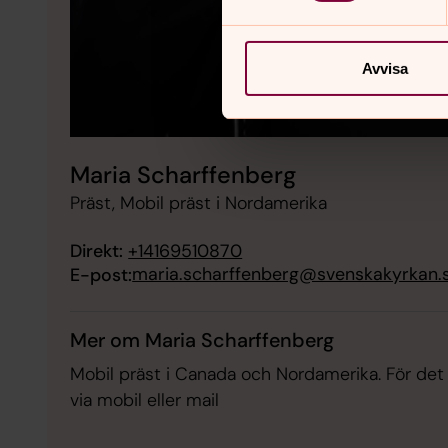
Avvisa
Maria Scharffenberg
Präst, Mobil präst i Nordamerika
Direkt:
+14169510870
maria.scharffenberg@svenskakyrkan.
E-post:
Mer om Maria Scharffenberg
Mobil präst i Canada och Nordamerika. För det
via mobil eller mail