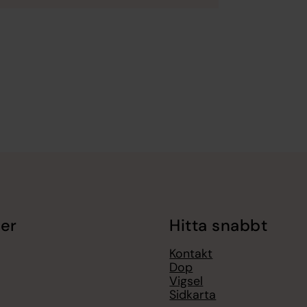
er
Hitta snabbt
Kontakt
Dop
Vigsel
Sidkarta