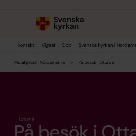
Till innehållet
Till undermeny
Kontakt
Vigsel
Dop
Svenska kyrkan i Nordame
Mobil präst i Nordamerika
På besök i Ottawa
Lyssna
På besök i Ot