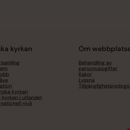
ka kyrkan
Om webbplats
örsamling
Behandling av
lem
personuppgifter
jobb
Kakor
åva
Lyssna
ation
Tillgänglighetsredogö
nska kyrkan
 kyrkan i utlandet
nationell nivå