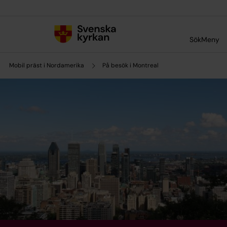
Till innehållet
Till undermeny
Sök
Meny
Mobil präst i Nordamerika
På besök i Montreal