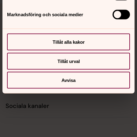
Tillbaka till toppen
Tillbaka till innehållet
Marknadsföring och sociala medier
Kontakt
Tillåt alla kakor
Kalender
Tillåt urval
Avvisa
Hitta snabbt
Sociala kanaler