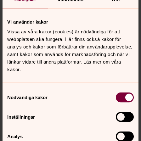
Maria Scharffenberg
Präst, Mobil präst i Nordamerika
Vi använder kakor
Direkt:
+14169510870
Vissa av våra kakor (cookies) är nödvändiga för att
maria.scharffenberg@svenskakyrkan.se
E-post:
webbplatsen ska fungera. Här finns också kakor för
analys och kakor som förbättrar din användarupplevelse,
Mer om Maria Scharffenberg
samt kakor som används för marknadsföring och när vi
Mobil präst i Canada och Nordamerika. För det
länkar vidare till andra plattformar. Läs mer om våra
mesta på språng, men oftast nåbar via mobil eller
kakor.
mail
Samtyckesval
Nödvändiga kakor
Inställningar
Senast ändrad 13 mars 2026
Dela
Analys