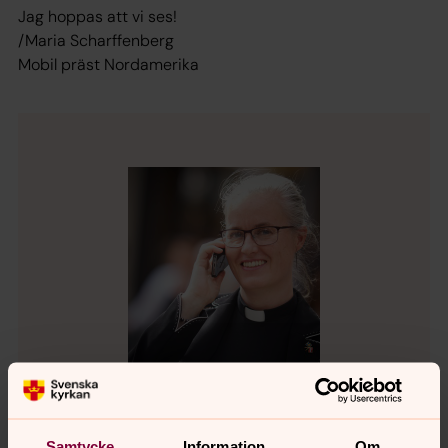
Jag hoppas att vi ses!
/Maria Scharffenberg
Mobil präst Nordamerika
Samtycke
Information
Om