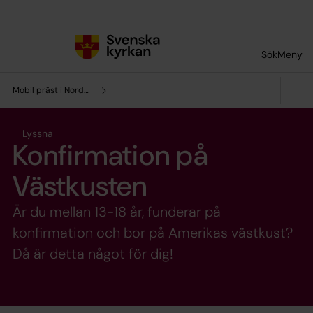
Till innehållet
Till undermeny
Sök
Meny
Mobil präst i Nordamerika
Lyssna
Konfirmation på
Västkusten
Är du mellan 13-18 år, funderar på
konfirmation och bor på Amerikas västkust?
Då är detta något för dig!