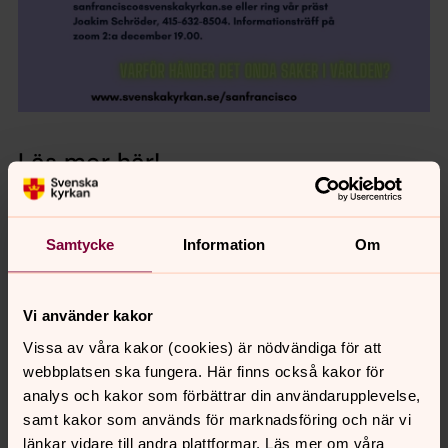
Läs mer här!
Konfirmation 2025!
Samtycke
Information
Om
Är du eller känner du någon som du tror skulle vara
intresserad av att konfirmera sig våren 2025? Hör av
dig! Undervisning startar i slutet av januari på zoom och
Vi använder kakor
avslutas i maj med konfirmationsgudstjänst.
Vissa av våra kakor (cookies) är nödvändiga för att
webbplatsen ska fungera. Här finns också kakor för
analys och kakor som förbättrar din användarupplevelse,
samt kakor som används för marknadsföring och när vi
Senast ändrad 5 oktober 2024
länkar vidare till andra plattformar. Läs mer om våra