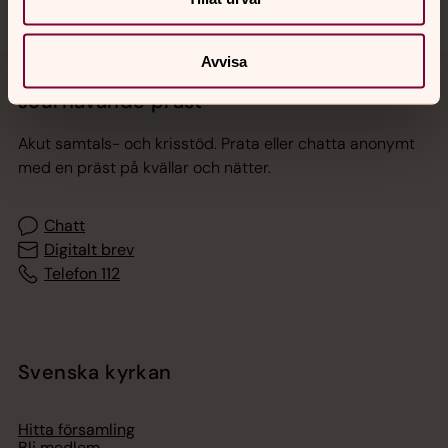
Avvisa
Jourhavande präst
Akut samtals- och krisstöd. Prata eller chatta anonymt
med en präst på kvällar och nätter.
Chatt
Digitalt brev
Telefon 112
Svenska kyrkan
Hitta församling
Bli medlem