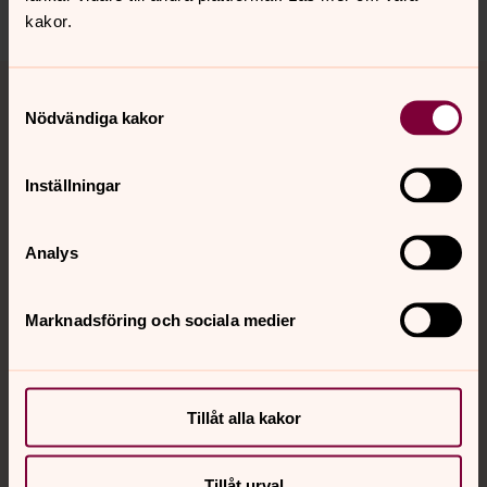
Dela
kakor.
Tillbaka till toppen
Tillbaka till innehållet
Samtyckesval
Nödvändiga kakor
Kontakt
Inställningar
Analys
Kalender
Marknadsföring och sociala medier
Hitta snabbt
Tillåt alla kakor
Sociala kanaler
Tillåt urval