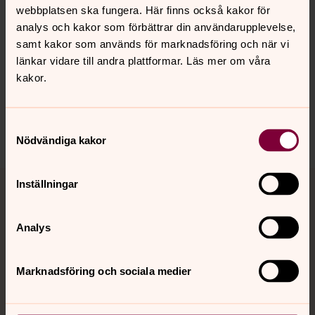
YouTube
webbplatsen ska fungera. Här finns också kakor för
analys och kakor som förbättrar din användarupplevelse,
samt kakor som används för marknadsföring och när vi
länkar vidare till andra plattformar. Läs mer om våra
kakor.
Senast ändrad 22 januari 2024
Samtyckesval
Dela
Nödvändiga kakor
Tillbaka till toppen
Tillbaka till innehållet
Inställningar
Analys
Kontakt
Marknadsföring och sociala medier
Kalender