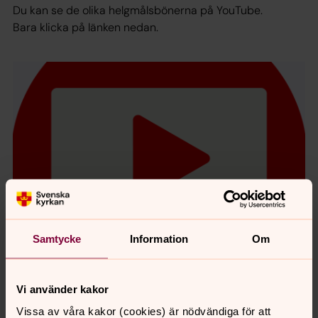
Du kan se de olika helgmålsbönerna på YouTube.
Bara klicka på länken nedan.
Samtycke
Information
Om
Svenska kyrkan i Nordamerikas YouTube
Vi använder kakor
kanal
Vissa av våra kakor (cookies) är nödvändiga för att