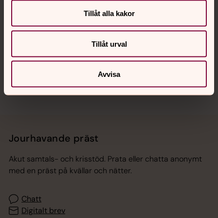
Tillåt alla kakor
Hitta snabbt
Tillåt urval
Sociala kanaler
Avvisa
Jourhavande präst
Akut samtals- och krisstöd. Prata eller chatta anonymt
med en präst på kvällar och nätter.
Chatt
Digitalt brev