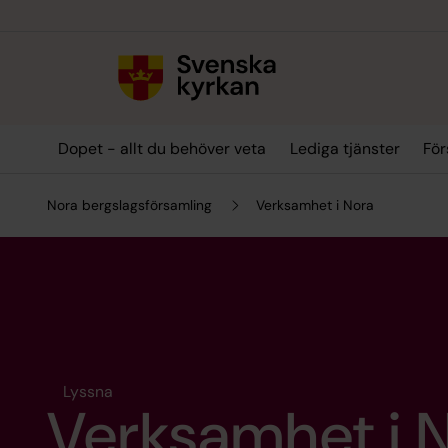
Till innehållet
Till undermeny
Dopet - allt du behöver veta
Lediga tjänster
För
Nora bergslagsförsamling
Verksamhet i Nora
Lyssna
Verksamhet i 