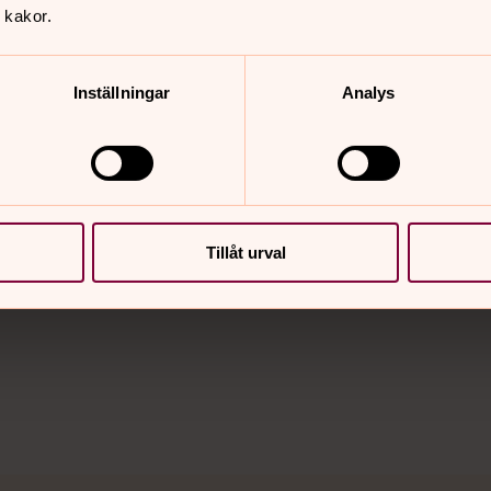
 kakor.
Inställningar
Analys
er
Hitta snabbt
Sidkarta
Tillåt urval