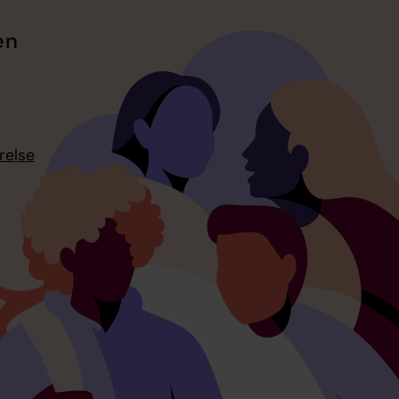
en
relse