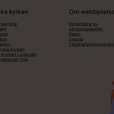
ka kyrkan
Om webbplats
örsamling
Behandling av
lem
personuppgifter
jobb
Kakor
åva
Lyssna
ation
Tillgänglighetsredogö
nska kyrkan
 kyrkan i utlandet
nationell nivå