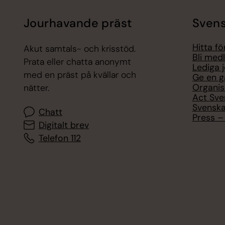
Jourhavande präst
Svens
Hitta f
Akut samtals- och krisstöd.
Bli med
Prata eller chatta anonymt
Lediga 
med en präst på kvällar och
Ge en g
Organis
nätter.
Act Sve
Svenska
Chatt
Press – 
Digitalt brev
Telefon 112