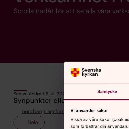
Scrolla nedåt för att se alla våra verk
Samtycke
Senast ändrad 6 juli 2026
Synpunkter eller frågor på sidans i
Vi använder kakor
nora.bergslagsforsamling@svenskakyrkan.se
Vissa av våra kakor (cookies
Dela
som förbättrar din användaru