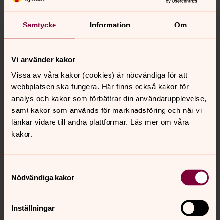
Dela
Samtycke
Information
Om
Tillbaka till toppen
Tillbaka till innehållet
Vi använder kakor
Vissa av våra kakor (cookies) är nödvändiga för att
webbplatsen ska fungera. Här finns också kakor för
Kontakt
analys och kakor som förbättrar din användarupplevelse,
samt kakor som används för marknadsföring och när vi
länkar vidare till andra plattformar. Läs mer om våra
Kalender
kakor.
Hitta snabbt
Samtyckesval
Nödvändiga kakor
Sociala kanaler
Inställningar