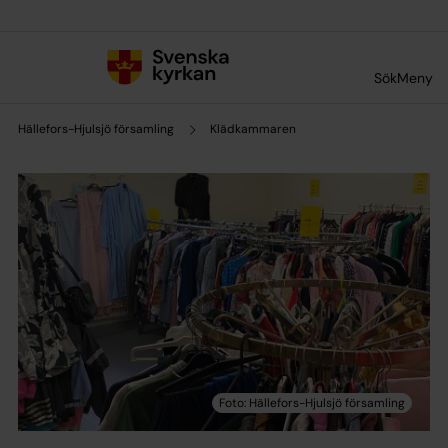
Till innehållet
Till undermeny
Sök
Meny
Hällefors-Hjulsjö församling
Klädkammaren