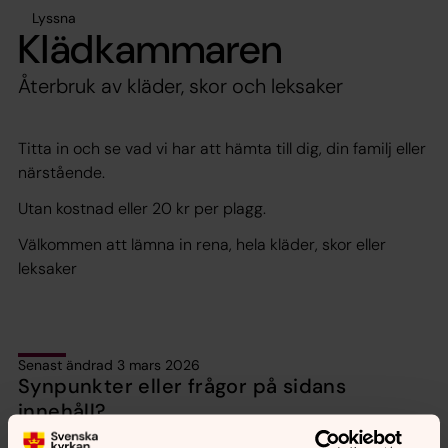
Lyssna
Klädkammaren
Återbruk av kläder, skor och leksaker
Titta in och se vad vi har att hämta till dig, din familj eller
närstående.
Utan kostnad eller 20 kr per plagg.
Välkommen att lämna in rena, hela kläder, skor eller
leksaker
Senast ändrad 3 mars 2026
Synpunkter eller frågor på sidans
innehåll?
hallefors-hjulsjo.forsamling@svenskakyrkan.se