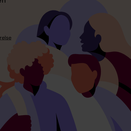
en
relse