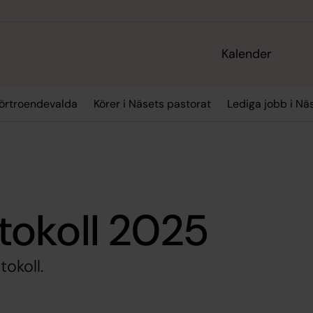
Kalender
örtroendevalda
Körer i Näsets pastorat
Lediga jobb i Nä
okoll 2025
okoll.