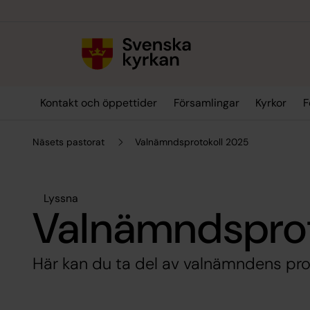
Till innehållet
Till undermeny
Kontakt och öppettider
Församlingar
Kyrkor
F
Näsets pastorat
Valnämndsprotokoll 2025
Lyssna
Valnämndsprot
Här kan du ta del av valnämndens prot