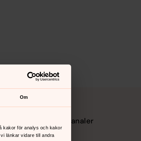
Om
Sociala kanaler
å kakor för analys och kakor
Facebook
 länkar vidare till andra
Instagram