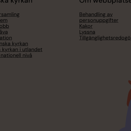
ka kyrkan
Om webbplats
örsamling
Behandling av
lem
personuppgifter
jobb
Kakor
åva
Lyssna
ation
Tillgänglighetsredogö
nska kyrkan
 kyrkan i utlandet
nationell nivå