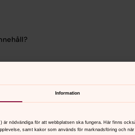
nnehåll?
Information
er
Hitta snabbt
) är nödvändiga för att webbplatsen ska fungera. Här finns ocks
Sidkarta
 10.00
pplevelse, samt kakor som används för marknadsföring och när vi