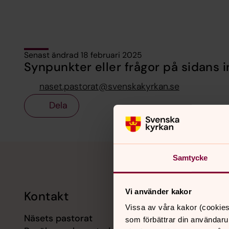
Senast ändrad 18 februari 2025
Synpunkter eller frågor på sidans i
naset.pastorat@svenskakyrkan.se
Dela
Tillbaka till toppen
Tillbaka till innehållet
Samtycke
Vi använder kakor
Kontakt
Kalend
Vissa av våra kakor (cookies
Näsets pastorat
7 augusti
som förbättrar din användaru