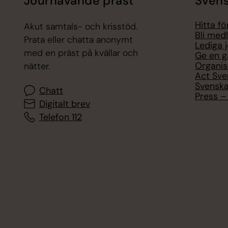
Jourhavande präst
Svens
Hitta f
Akut samtals- och krisstöd.
Bli med
Prata eller chatta anonymt
Lediga 
med en präst på kvällar och
Ge en g
Organis
nätter.
Act Sve
Svenska
Chatt
Press – 
Digitalt brev
Telefon 112