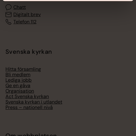
Chatt
Digitalt brev
Telefon 112
Svenska kyrkan
Hitta församling
Bli medlem
Lediga jobb
Ge en gåva
Organisation
Act Svenska kyrkan
Svenska kyrkan i utlandet
Press – nationell nivå
Om webbplatsen