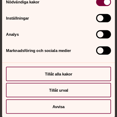
Nödvändiga kakor
Kalender
Inställningar
Hitta snabbt
Analys
Sociala kanaler
Marknadsföring och sociala medier
Tillåt alla kakor
Jourhavande präst
Tillåt urval
Akut samtals- och krisstöd. Prata eller chatta anonymt
Avvisa
med en präst på kvällar och nätter.