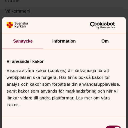
slätten.
Välkommen!
Senast ändrad 7 juni 2026
Samtycke
Information
Om
Synpunkter eller frågor på sidans
innehåll?
naset.pastorat@svenskakyrkan.se
Vi använder kakor
Dela
Vissa av våra kakor (cookies) är nödvändiga för att
webbplatsen ska fungera. Här finns också kakor för
analys och kakor som förbättrar din användarupplevelse,
Tillbaka till toppen
Tillbaka till innehållet
samt kakor som används för marknadsföring och när vi
länkar vidare till andra plattformar. Läs mer om våra
kakor.
Kontakt
Samtyckesval