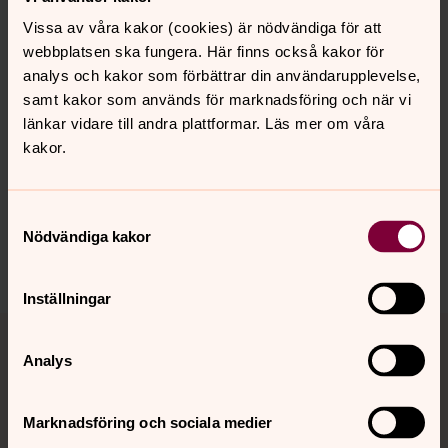
Vissa av våra kakor (cookies) är nödvändiga för att
webbplatsen ska fungera. Här finns också kakor för
analys och kakor som förbättrar din användarupplevelse,
samt kakor som används för marknadsföring och när vi
länkar vidare till andra plattformar. Läs mer om våra
kakor.
Synpunkter eller frågor på sidans
innehåll?
Samtyckesval
maria.magdalena@svenskakyrkan.se
Nödvändiga kakor
Dela
Inställningar
Tillbaka till toppen
Tillbaka till innehållet
Analys
Kontakt
Marknadsföring och sociala medier