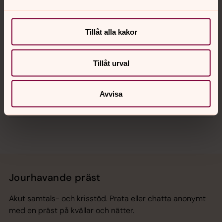
Kalender
Tillåt alla kakor
Hitta snabbt
Tillåt urval
Avvisa
Sociala kanaler
Jourhavande präst
Akut samtals- och krisstöd. Prata eller chatta anonymt
med en präst på kvällar och nätter.