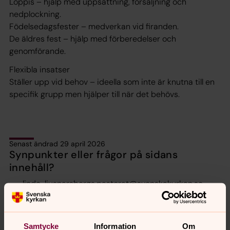
Loppis – hjälp med uppsättning, försäljning och
nedplockning.
Födelsedagsfester – medverkan vid firanden.
De äldres fest – hjälp med förberedelser och
genomförande.
Flexibla insatser
Ställer upp vid behov – ideella som inte är knutna till en
specifik grupp men hjälper till när det behövs.
Senast ändrad 29 april 2026
Synpunkter eller frågor på sidans
innehåll?
linde-ljusnarsbergs.pastorat@svenskakyrkan.se
Dela
Samtycke
Information
Om