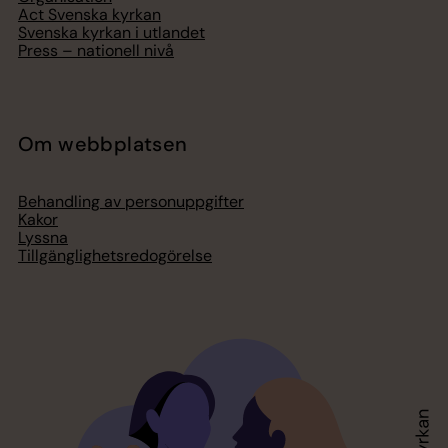
Act Svenska kyrkan
Svenska kyrkan i utlandet
Press – nationell nivå
Om webbplatsen
Behandling av personuppgifter
Kakor
Lyssna
Tillgänglighetsredogörelse