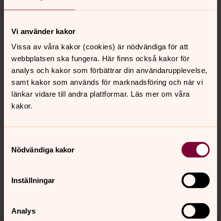
Tillbaka till toppen
Tillbaka till innehållet
Vi använder kakor
Vissa av våra kakor (cookies) är nödvändiga för att
Kontakt
webbplatsen ska fungera. Här finns också kakor för
analys och kakor som förbättrar din användarupplevelse,
samt kakor som används för marknadsföring och när vi
Kalender
länkar vidare till andra plattformar. Läs mer om våra
kakor.
Hitta snabbt
Samtyckesval
Nödvändiga kakor
Sociala kanaler
Inställningar
Analys