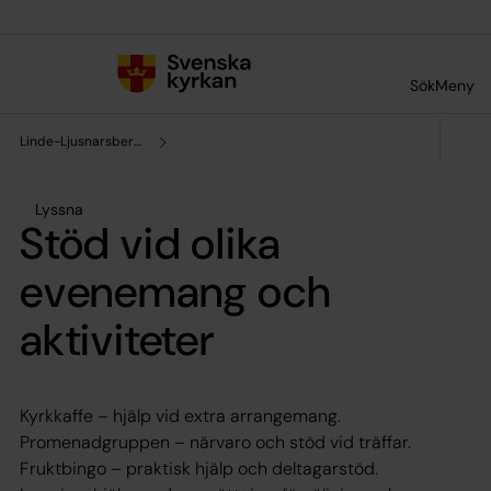
Till innehållet
Till undermeny
Sök
Meny
Linde-Ljusnarsbergs pastorat
Lyssna
Stöd vid olika
evenemang och
aktiviteter
Kyrkkaffe – hjälp vid extra arrangemang.
Promenadgruppen – närvaro och stöd vid träffar.
Fruktbingo – praktisk hjälp och deltagarstöd.