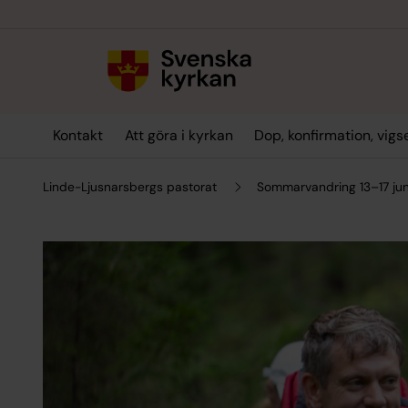
Till innehållet
Till undermeny
Kontakt
Att göra i kyrkan
Dop, konfirmation, vig
Linde-Ljusnarsbergs pastorat
Sommarvandring 13–17 jun