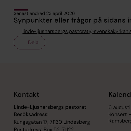
Senast ändrad 23 april 2026
Synpunkter eller frågor på sidans i
linde-ljusnarsbergs.pastorat@svenskakyrkan.
Dela
Tillbaka till toppen
Tillbaka till innehållet
Kontakt
Kalend
Linde-Ljusnarsbergs pastorat
6 augusti
Besöksadress:
Konsert 
Ramsberg
Kungsgatan 17, 71130 Lindesberg
Postadress:
Box 52, 71122