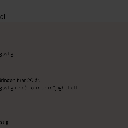
al
sstig.
ingen firar 20 år.
sstig i en åtta, med möjlighet att
stig.