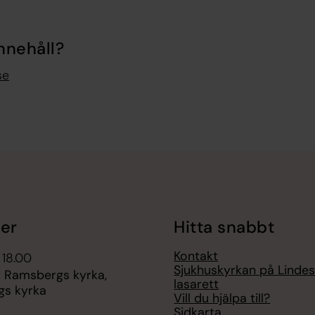
nnehåll?
se
er
Hitta snabbt
Kontakt
 18.00
Sjukhuskyrkan på Linde
- Ramsbergs kyrka,
lasarett
s kyrka
Vill du hjälpa till?
Sidkarta