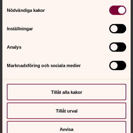
Samtyckesval
Kontakt
Nödvändiga kakor
Kalender
Inställningar
Analys
Hitta snabbt
Marknadsföring och sociala medier
Sociala kanaler
Tillåt alla kakor
Tillåt urval
Jourhavande präst
Avvisa
Akut samtals- och krisstöd. Prata eller chatta anonymt