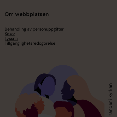
Om webbplatsen
Behandling av personuppgifter
Kakor
Lyssna
Tillgänglighetsredogörelse