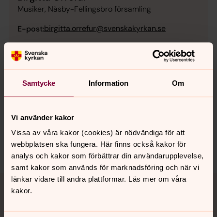
Musiker, Näsby-Fellingsbro församling
birgitta.orrefur@svenskakyrkan.se
E-post:
Samtycke
Information
Om
Senast ändrad 4 maj 2026
Synpunkter eller frågor på sidans
innehåll?
Vi använder kakor
linde-ljusnarsbergs.pastorat@svenskakyrkan.se
Vissa av våra kakor (cookies) är nödvändiga för att
webbplatsen ska fungera. Här finns också kakor för
Dela
analys och kakor som förbättrar din användarupplevelse,
samt kakor som används för marknadsföring och när vi
Tillbaka till toppen
Tillbaka till innehållet
länkar vidare till andra plattformar. Läs mer om våra
kakor.