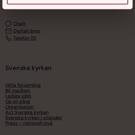
med en präst på kvällar och nätter.
Chatt
Digitalt brev
Telefon 112
Svenska kyrkan
Hitta församling
Bli medlem
Lediga jobb
Ge en gåva
Organisation
Act Svenska kyrkan
Svenska kyrkan i utlandet
Press – nationell nivå