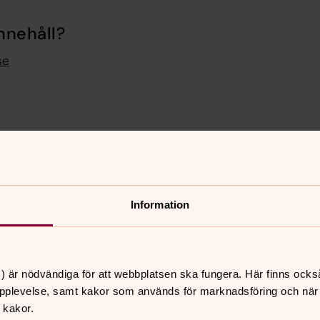
nnehåll?
se
Information
er
Hitta snabbt
Kontakt
 11.00
Sjukhuskyrkan på Linde
Lindesbergs kyrka,
lasarett
) är nödvändiga för att webbplatsen ska fungera. Här finns ocks
rgs kyrka
Vill du hjälpa till?
pplevelse, samt kakor som används för marknadsföring och när vi
Sidkarta
 kakor.
 16.00