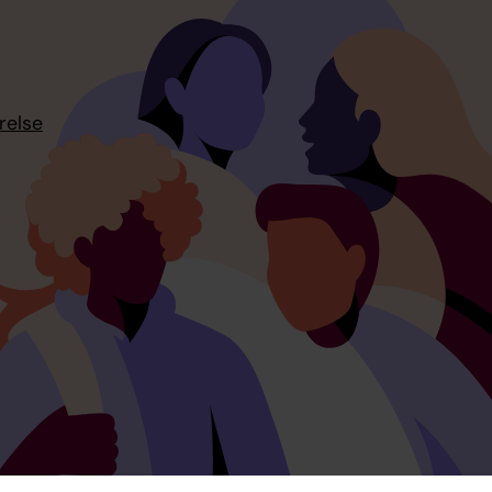
relse