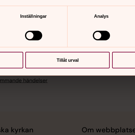
 Lindesbergs kyrka,
rgs kyrka
Inställningar
Analys
i 17.00
 Lindesberg
i 18.30
gudstjänst -
rgs kyrka, Lindesbergs
Tillåt urval
kommande händelser
ka kyrkan
Om webbplats