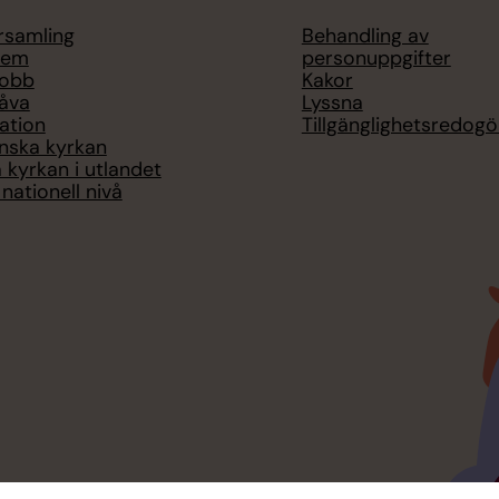
örsamling
Behandling av
lem
personuppgifter
jobb
Kakor
åva
Lyssna
ation
Tillgänglighetsredogö
nska kyrkan
 kyrkan i utlandet
nationell nivå