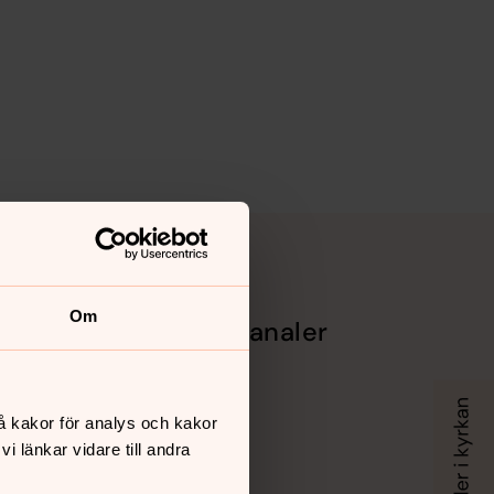
Om
Sociala kanaler
Facebook
sbergs
Instagram
Youtube
å kakor för analys och kakor
Vimeo
 länkar vidare till andra