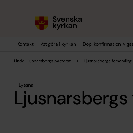
Till innehållet
Till undermeny
Kontakt
Att göra i kyrkan
Dop, konfirmation, vig
Linde-Ljusnarsbergs pastorat
Ljusnarsbergs församling
Lyssna
Ljusnarsbergs 