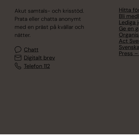
Hitta f
Akut samtals- och krisstöd.
Bli med
Prata eller chatta anonymt
Lediga 
med en präst på kvällar och
Ge en g
Organis
nätter.
Act Sve
Svenska
Chatt
Press – 
Digitalt brev
Telefon 112