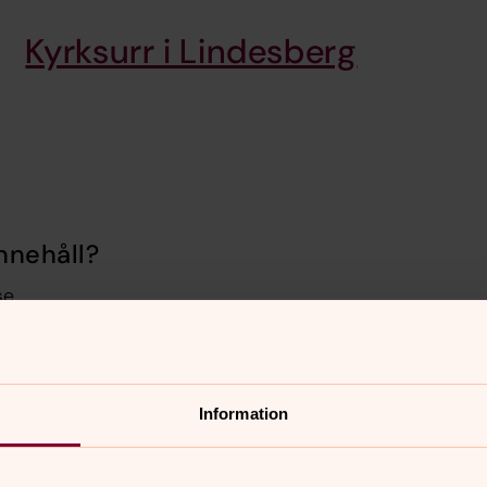
Kyrksurr i Lindesberg
nnehåll?
se
Information