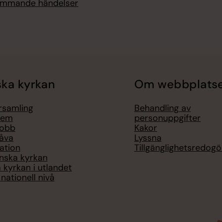
kommande händelser
ka kyrkan
Om webbplats
örsamling
Behandling av
lem
personuppgifter
jobb
Kakor
åva
Lyssna
ation
Tillgänglighetsredogö
nska kyrkan
 kyrkan i utlandet
nationell nivå