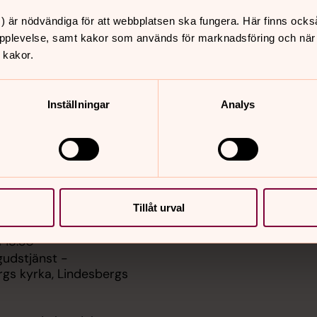
) är nödvändiga för att webbplatsen ska fungera. Här finns ocks
er
Hitta snabbt
pplevelse, samt kakor som används för marknadsföring och när vi
Kontakt
 kakor.
 11.00
Sjukhuskyrkan på Linde
Lindesbergs kyrka,
lasarett
rgs kyrka
Vill du hjälpa till?
Inställningar
Analys
Sidkarta
 16.00
 Lindesbergs kyrka,
rgs kyrka
i 17.00
 Lindesberg
Tillåt urval
i 18.30
gudstjänst -
rgs kyrka, Lindesbergs