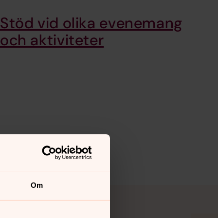
Stöd vid olika evenemang
och aktiviteter
Om