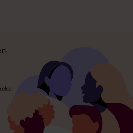
en
relse