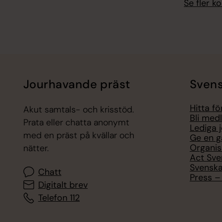
Se fler 
Jourhavande präst
Svens
Hitta f
Akut samtals- och krisstöd.
Bli med
Prata eller chatta anonymt
Lediga 
med en präst på kvällar och
Ge en g
Organis
nätter.
Act Sve
Svenska
Chatt
Press – 
Digitalt brev
Telefon 112