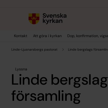
Till innehållet
Till undermeny
Kontakt
Att göra i kyrkan
Dop, konfirmation, vig
Linde-Ljusnarsbergs pastorat
Linde bergslags församli
Lyssna
Linde bergsla
församling