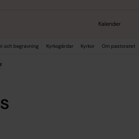
Kalender
sel och begravning
Kyrkogårdar
Kyrkor
Om pastoratet
ng
gs