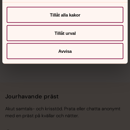
Kalender
Tillåt alla kakor
Hitta snabbt
Tillåt urval
Sociala kanaler
Avvisa
Jourhavande präst
Akut samtals- och krisstöd. Prata eller chatta anonymt
med en präst på kvällar och nätter.