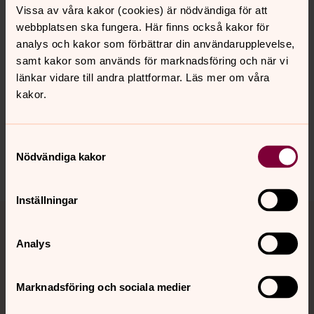
Vissa av våra kakor (cookies) är nödvändiga för att
webbplatsen ska fungera. Här finns också kakor för
analys och kakor som förbättrar din användarupplevelse,
samt kakor som används för marknadsföring och när vi
länkar vidare till andra plattformar. Läs mer om våra
Senast ändrad 16 april 2026
kakor.
Synpunkter eller frågor på sidans
innehåll?
linde-ljusnarsbergs.pastorat@svenskakyrkan.se
Samtyckesval
Nödvändiga kakor
Dela
Inställningar
Tillbaka till toppen
Tillbaka till innehållet
Analys
Kontakt
Marknadsföring och sociala medier