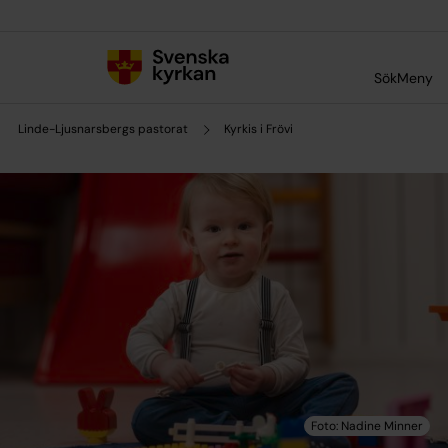
Till innehållet
Till undermeny
Sök
Meny
Linde-Ljusnarsbergs pastorat
Kyrkis i Frövi