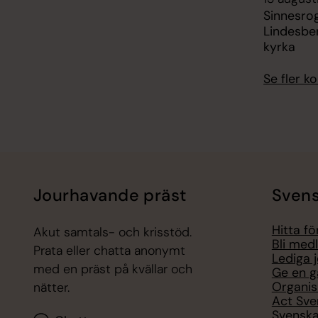
Sinnesro
Lindesbe
kyrka
Se fler 
Jourhavande präst
Svens
Hitta f
Akut samtals- och krisstöd.
Bli med
Prata eller chatta anonymt
Lediga 
med en präst på kvällar och
Ge en g
Organis
nätter.
Act Sve
Svenska