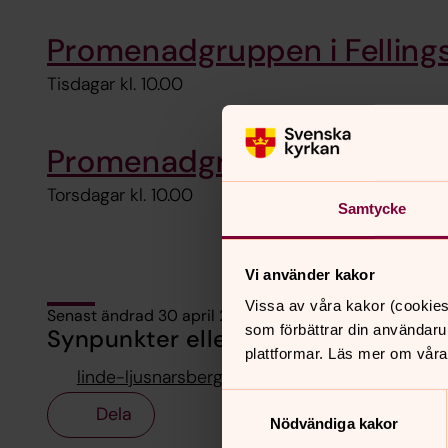
Promenadgruppen i Felling
Tisdagar kl. 10.00
Promenadgruppen i Frövi
Torsdagar kl. 10.00
Samtycke
Vi använder kakor
Vissa av våra kakor (cookies
Senast ändrad 30 april 2026
som förbättrar din användaru
Synpunkter eller frågor på sidans i
plattformar. Läs mer om våra
linde-ljusnarsbergs.pastorat@svenskakyrkan.
Samtyckesval
Dela
Nödvändiga kakor