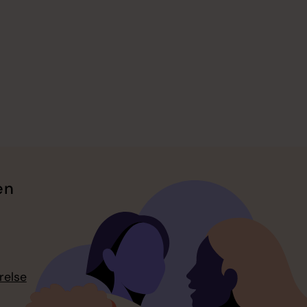
en
relse