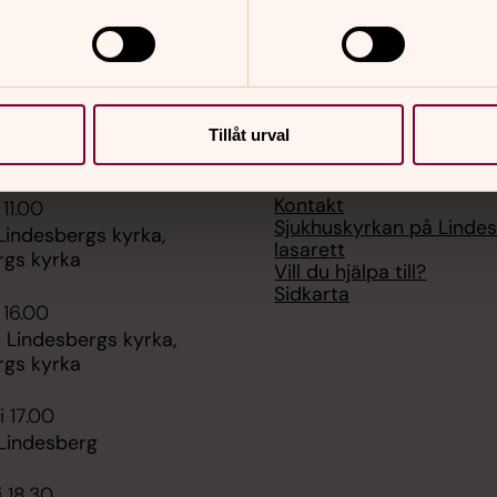
Tillåt urval
er
Hitta snabbt
Kontakt
 11.00
Sjukhuskyrkan på Linde
Lindesbergs kyrka,
lasarett
rgs kyrka
Vill du hjälpa till?
Sidkarta
 16.00
 Lindesbergs kyrka,
rgs kyrka
i 17.00
 Lindesberg
i 18.30