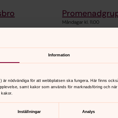
sbro
Promenadgrup
Måndagar kl. 11.00
Prat- och pro
Måndagar (udda veckor) oc
Information
) är nödvändiga för att webbplatsen ska fungera. Här finns ocks
pplevelse, samt kakor som används för marknadsföring och när vi
nnehåll?
 kakor.
se
Inställningar
Analys