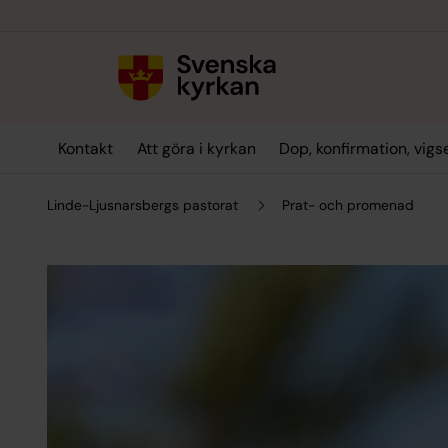
Till innehållet
Till undermeny
Kontakt
Att göra i kyrkan
Dop, konfirmation, vig
Linde-Ljusnarsbergs pastorat
Prat- och promenad