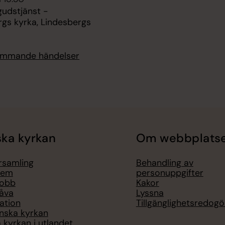
gudstjänst -
rgs kyrka, Lindesbergs
kommande händelser
ka kyrkan
Om webbplats
örsamling
Behandling av
lem
personuppgifter
jobb
Kakor
åva
Lyssna
ation
Tillgänglighetsredogö
nska kyrkan
 kyrkan i utlandet