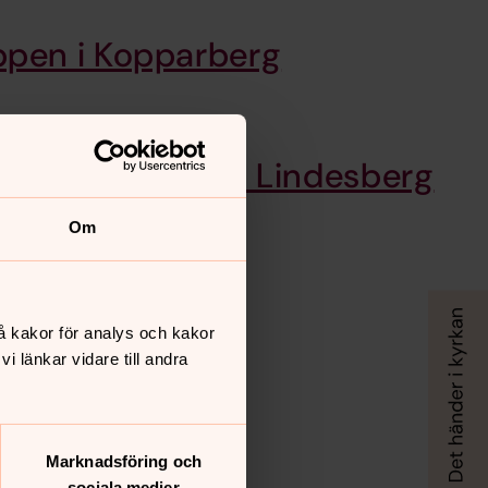
pen i Kopparberg
menadgruppen i Lindesberg
h torsdagar (jämna veckor).
Om
å kakor för analys och kakor
 länkar vidare till andra
Marknadsföring och
sociala medier