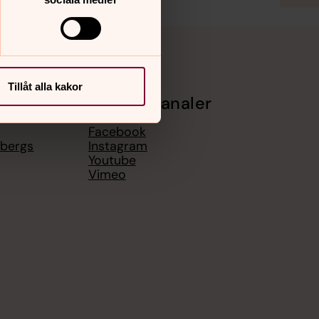
Tillåt alla kakor
Sociala kanaler
Facebook
sbergs
Instagram
Youtube
Vimeo