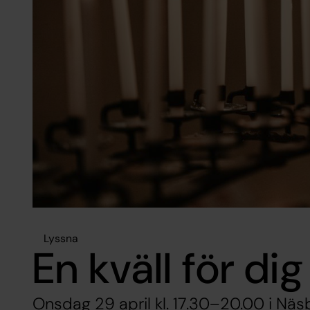
Lyssna
En kväll för dig
Onsdag 29 april kl. 17.30–20.00 i Näs