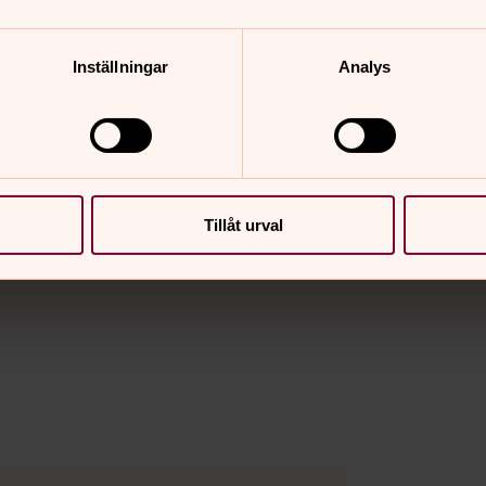
n går dit.
llan gör det
Inställningar
Analys
Tillåt urval