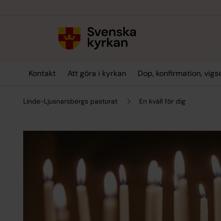
Till innehållet
Till undermeny
Kontakt
Att göra i kyrkan
Dop, konfirmation, vig
Linde-Ljusnarsbergs pastorat
En kväll för dig