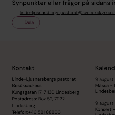
Synpunkter eller frågor på sidans i
linde-ljusnarsbergs.pastorat@svenskakyrkan.
Dela
Tillbaka till toppen
Tillbaka till innehållet
Kontakt
Kalend
Linde-Ljusnarsbergs pastorat
9 augusti
Besöksadress:
Mässa - 
Lindesbe
Kungsgatan 17, 71130 Lindesberg
Postadress:
Box 52, 71122
9 augusti
Lindesberg
Konsert -
Telefon:
+46 581 88800