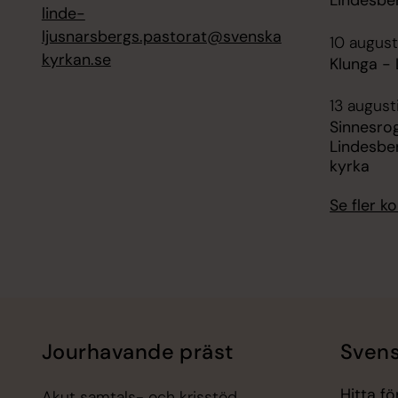
Lindesbe
linde-
ljusnarsbergs.pastorat@svenska
10 august
kyrkan.se
Klunga -
13 august
Sinnesro
Lindesbe
kyrka
Se fler 
Jourhavande präst
Svens
Hitta f
Akut samtals- och krisstöd.