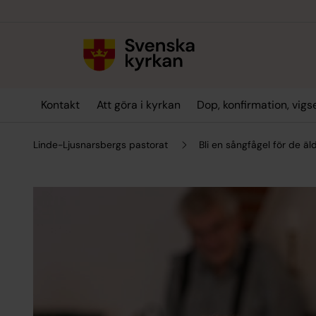
Till innehållet
Till undermeny
Kontakt
Att göra i kyrkan
Dop, konfirmation, vig
Linde-Ljusnarsbergs pastorat
Bli en sångfågel för de äl