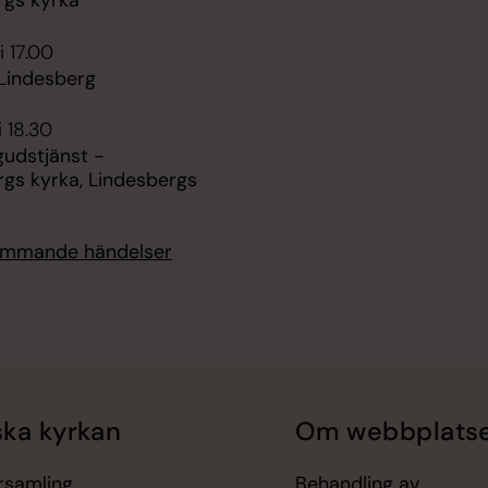
rgs kyrka
i 17.00
 Lindesberg
i 18.30
gudstjänst -
rgs kyrka, Lindesbergs
kommande händelser
ka kyrkan
Om webbplats
örsamling
Behandling av