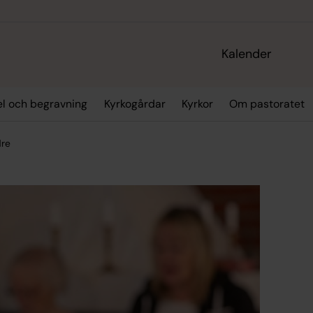
Kalender
sel och begravning
Kyrkogårdar
Kyrkor
Om pastoratet
dre