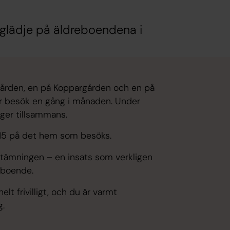
 glädje på äldreboendena i
gården, en på Koppargården och en på
får besök en gång i månaden. Under
ger tillsammans.
10.15 på det hem som besöks.
tämningen – en insats som verkligen
 boende.
lt frivilligt, och du är varmt
g.