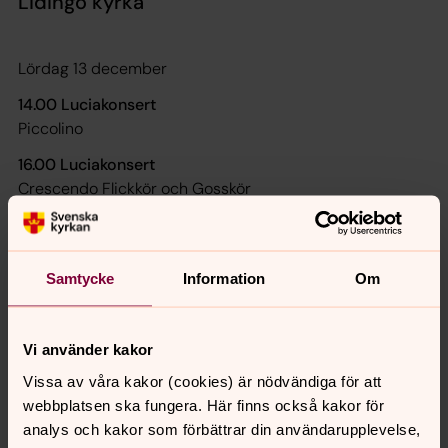
Lidingö kyrka
Lördag 13 december
14.00 Luciakonsert
Piccolino
16.00 Luciakonsert
Crescendo Flickkör och Gosskör
17.30 & 19.00 Luciakonsert
Grandioso Flickkör, Gosskör och Lidingö Youth Choir
Samtycke
Information
Om
Alla arrangemang har fri entré.
Vi använder kakor
Vissa av våra kakor (cookies) är nödvändiga för att
Senast ändrad 5 december 2025
webbplatsen ska fungera. Här finns också kakor för
Synpunkter eller frågor på sidans
analys och kakor som förbättrar din användarupplevelse,