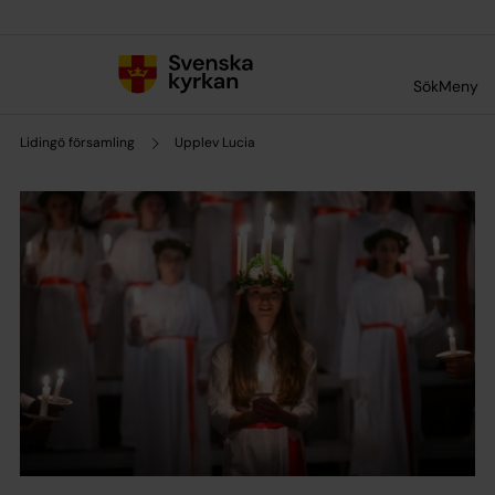
Till innehållet
Till undermeny
Sök
Meny
Lidingö församling
Upplev Lucia