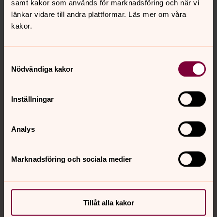
innehåll?
samt kakor som används för marknadsföring och när vi
länkar vidare till andra plattformar. Läs mer om våra
lidingo.forsamling@svenskakyrkan.se
kakor.
Dela
Samtyckesval
Tillbaka till toppen
Tillbaka till innehållet
Nödvändiga kakor
Inställningar
Kontakt
Analys
Kalender
Marknadsföring och sociala medier
Hitta snabbt
Tillåt alla kakor