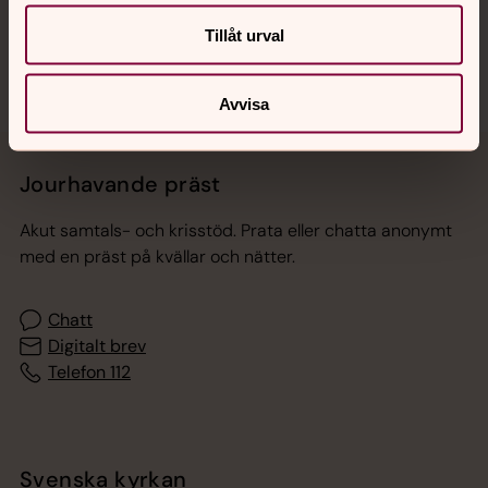
Sociala kanaler
Tillåt urval
Avvisa
Jourhavande präst
Akut samtals- och krisstöd. Prata eller chatta anonymt
med en präst på kvällar och nätter.
Chatt
Digitalt brev
Telefon 112
Svenska kyrkan