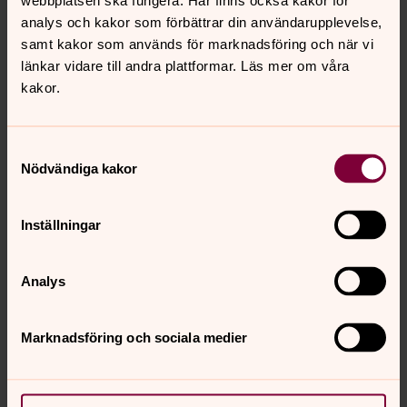
webbplatsen ska fungera. Här finns också kakor för
25 jun | 9 jul | 23 jul | 6 aug
analys och kakor som förbättrar din användarupplevelse,
samt kakor som används för marknadsföring och när vi
länkar vidare till andra plattformar. Läs mer om våra
Aktuellt
kakor.
Sommarcafé i Kyrkallén
Samtyckesval
Nödvändiga kakor
onsdag 12 augusti 2026
·
13.00
–
15.00
Kyrkallén
Ansvarig Magnus Sternegård
Inställningar
Kom och dela gemenskapen i vårt sommarcafé i
Kyrkallén. Vi serverar smörgåsar och hembakt, och
Analys
avslutar med en kort andakt.
Marknadsföring och sociala medier
Sommarcafé i Kyrkallén