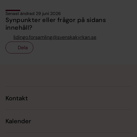
Senast ändrad 29 juni 2026
Synpunkter eller frågor på sidans
innehåll?
lidingo.forsamling@svenskakyrkan.se
Dela
Tillbaka till toppen
Tillbaka till innehållet
Kontakt
Kalender