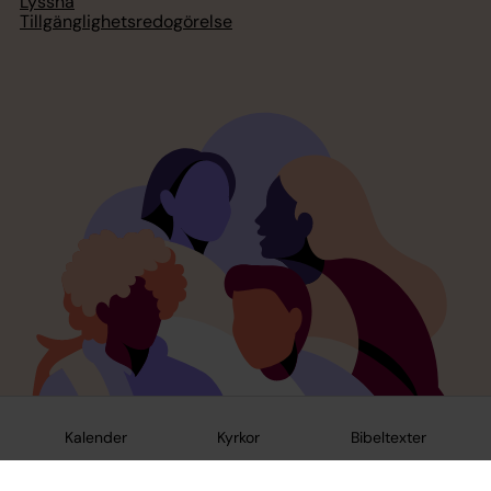
Lyssna
Tillgänglighetsredogörelse
Kalender
Kyrkor
Bibeltexter