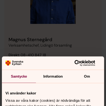
Magnus Sternegård
Verksamhetschef, Lidingö församling
Direkt:
08-410 847 18
magnus.sternegard@svenskakyrkan.se
E-post:
Samtycke
Information
Om
Andakt på Hustegaholm
Vi sjunger och ber, lyssnar till några goda ord för dagen
Vi använder kakor
och njuter av sommaren tillsammans fyra torsdagar.
Vissa av våra kakor (cookies) är nödvändiga för att
13.30-14.30, Caféet vid Hustegaholm