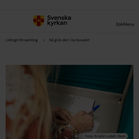
Till innehållet
Till undermeny
Sök
Meny
Lidingö församling
Så gick det i kyrkovalet