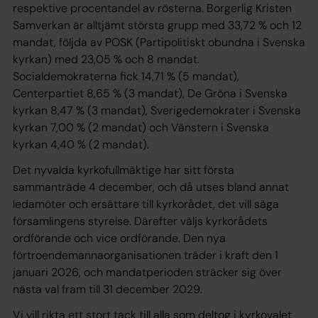
respektive procentandel av rösterna. Borgerlig Kristen
Samverkan är alltjämt största grupp med 33,72 % och 12
mandat, följda av POSK (Partipolitiskt obundna i Svenska
kyrkan) med 23,05 % och 8 mandat.
Socialdemokraterna fick 14,71 % (5 mandat),
Centerpartiet 8,65 % (3 mandat), De Gröna i Svenska
kyrkan 8,47 % (3 mandat), Sverigedemokrater i Svenska
kyrkan 7,00 % (2 mandat) och Vänstern i Svenska
kyrkan 4,40 % (2 mandat).
Det nyvalda kyrkofullmäktige har sitt första
sammanträde 4 december, och då utses bland annat
ledamöter och ersättare till kyrkorådet, det vill säga
församlingens styrelse. Därefter väljs kyrkorådets
ordförande och vice ordförande. Den nya
förtroendemannaorganisationen träder i kraft den 1
januari 2026, och mandatperioden sträcker sig över
nästa val fram till 31 december 2029.
Vi vill rikta ett stort tack till alla som deltog i kyrkovalet