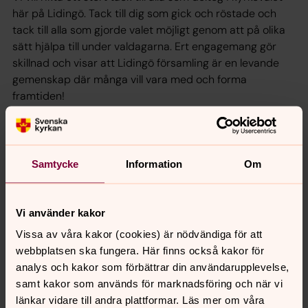
här på Lidingö. Tack till dig som gick och röstade och
tack till alla som gjorde valet möjligt genom att på olika
sätt hjälpa till under valdagarna. Ert engagemang gör
skillnad och visar att Lidingö församling är en levande
gemenskap där många vill vara med och forma
framtiden!
Samtycke
Information
Om
Vi använder kakor
Vissa av våra kakor (cookies) är nödvändiga för att
webbplatsen ska fungera. Här finns också kakor för
analys och kakor som förbättrar din användarupplevelse,
samt kakor som används för marknadsföring och när vi
Grafik från kyrkoval.svenskakyrkan.se
länkar vidare till andra plattformar. Läs mer om våra