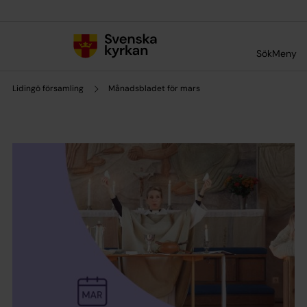
Till innehållet
Till undermeny
Sök
Meny
Lidingö församling
Månadsbladet för mars