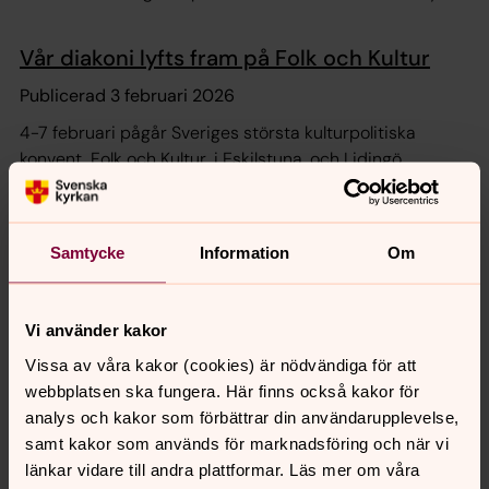
Vår diakoni lyfts fram på Folk och Kultur
Publicerad 3 februari 2026
4-7 februari pågår Sveriges största kulturpolitiska
konvent, Folk och Kultur, i Eskilstuna, och Lidingö
församling finns representerade i ett seminarieprogram.
Film: Elva Lidingöbor läser julevangeliet
Samtycke
Information
Om
Publicerad 12 januari 2026
Inför julen 2025 spelades en film in där ett antal mer
Vi använder kakor
eller mindre bekanta ansikten tillsammans läser
Vissa av våra kakor (cookies) är nödvändiga för att
Lukasevangeliet 2:1-20, en bibeltext mer känd som
webbplatsen ska fungera. Här finns också kakor för
Julevangeliet.
analys och kakor som förbättrar din användarupplevelse,
Så gick det i kyrkovalet
samt kakor som används för marknadsföring och när vi
länkar vidare till andra plattformar. Läs mer om våra
Publicerad 6 november 2025