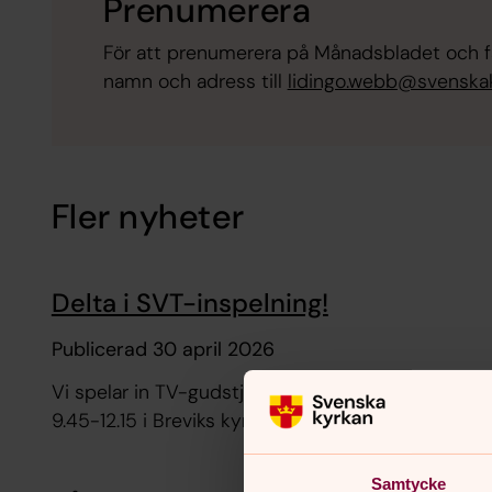
Prenumerera
För att prenumerera på Månadsbladet och få
namn och adress till
lidingo.webb@svenska
Fler nyheter
Delta i SVT-inspelning!
Publicerad 30 april 2026
Vi spelar in TV-gudstjänster lördag 5 september
9.45-12.15 i Breviks kyrka
Samtycke