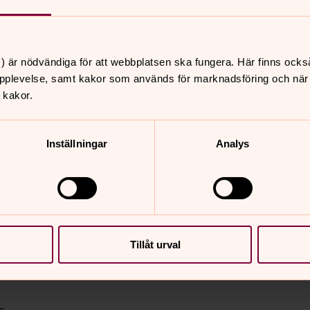
ltur
konvent, Folk och Kultur, i Eskilstuna,
) är nödvändiga för att webbplatsen ska fungera. Här finns ocks
 seminarieprogram.
pplevelse, samt kakor som används för marknadsföring och när vi
 kakor.
liet
Inställningar
Analys
 mer eller mindre bekanta ansikten
ltext mer känd som Julevangeliet.
Tillåt urval