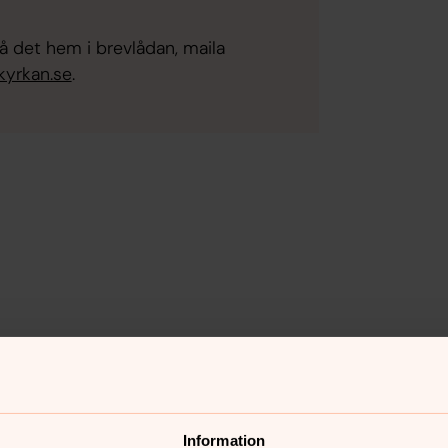
 det hem i brevlådan, maila
kyrkan.se
.
 9.45-11.45 och söndag 6 september
Information