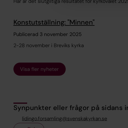
Här är det slutgiltiga resultatet för kyrkovalet 202
Konstutställning: "Minnen"
Publicerad 3 november 2025
2-28 november i Breviks kyrka
Visa fler nyheter
Synpunkter eller frågor på sidans i
lidingo.forsamling@svenskakyrkan.se