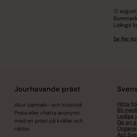
12 august
Sommarko
Lidingö k
Se fler 
Jourhavande präst
Svens
Hitta f
Akut samtals- och krisstöd.
Bli med
Prata eller chatta anonymt
Lediga 
med en präst på kvällar och
Ge en g
Organis
nätter.
Act Sve