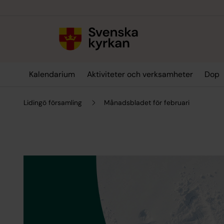
Till innehållet
Till undermeny
Kalendarium
Aktiviteter och verksamheter
Dop
Lidingö församling
Månadsbladet för februari