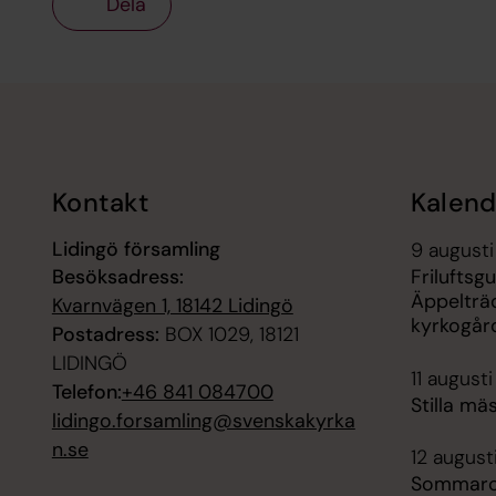
Dela
Tillbaka till toppen
Tillbaka till innehållet
Kontakt
Kalend
Lidingö församling
9 augusti
Besöksadress:
Friluftsgu
Äppelträ
Kvarnvägen 1, 18142 Lidingö
kyrkogår
Postadress:
BOX 1029, 18121
LIDINGÖ
11 augusti
Telefon:
+46 841 084700
Stilla mä
lidingo.forsamling@svenskakyrka
n.se
12 august
Sommarcaf