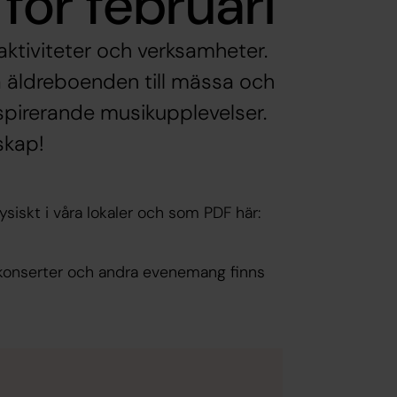
ör februari
ktiviteter och verksamheter.
å äldreboenden till mässa och
spirerande musikupplevelser.
skap!
ysiskt i våra lokaler och som PDF här:
, konserter och andra evenemang finns