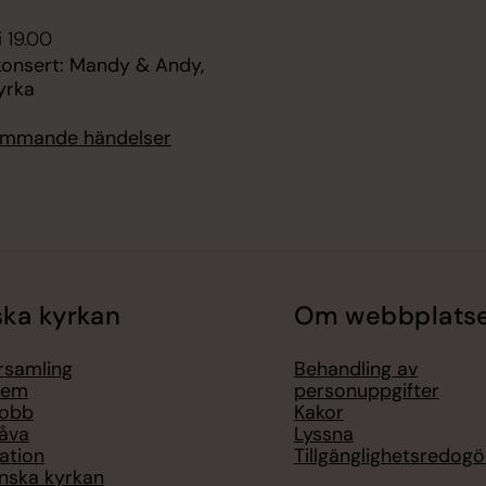
i 19.00
nsert: Mandy & Andy,
yrka
kommande händelser
ka kyrkan
Om webbplats
örsamling
Behandling av
lem
personuppgifter
jobb
Kakor
åva
Lyssna
ation
Tillgänglighetsredogö
nska kyrkan