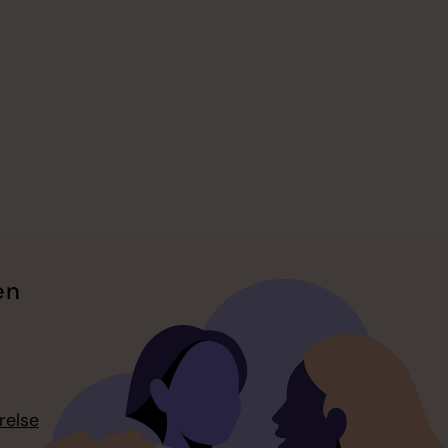
en
relse