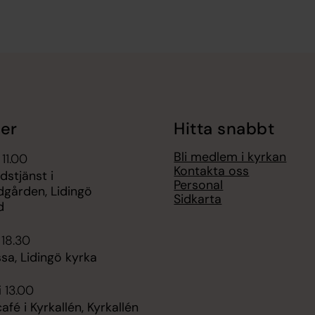
er
Hitta snabbt
Bli medlem i kyrkan
 11.00
Kontakta oss
dstjänst i
Personal
dgården, Lidingö
Sidkarta
d
 18.30
ssa, Lidingö kyrka
i 13.00
é i Kyrkallén, Kyrkallén