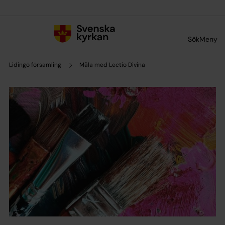
Till innehållet
Till undermeny
Sök
Meny
Lidingö församling
Måla med Lectio Divina