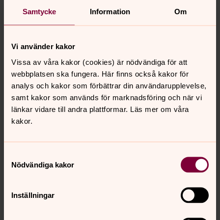
Breviks kyrka
Samtycke
Information
Om
Ansvarig Eva Sharp
Välkommen på målarretreat! Dörrarna öppnas
Vi använder kakor
17.00 och vi samlas till måltid 17.30. Efter måltiden
stillar vi oss till en kort bibelmeditation och sedan
Vissa av våra kakor (cookies) är nödvändiga för att
går vi över till att måla. Kvällen avslutas 20.30. För
webbplatsen ska fungera. Här finns också kakor för
mer information och anmälan:
analys och kakor som förbättrar din användarupplevelse,
eva.sharp@svenskakyrkan.se Begränsat antal.
samt kakor som används för marknadsföring och när vi
Kostnadsfritt.
länkar vidare till andra plattformar. Läs mer om våra
kakor.
Samtyckesval
Nödvändiga kakor
Senast ändrad 19 januari 2026
Synpunkter eller frågor på sidans
innehåll?
Inställningar
lidingo.forsamling@svenskakyrkan.se