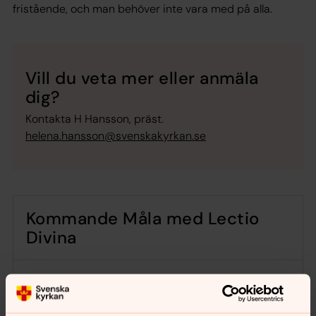
fristående, och man behöver inte vara med på alla.
Vill du veta mer eller anmäla
dig?
Kontakta H Hansson, präst.
helena.hansson@svenskakyrkan.se
Kommande Måla med Lectio
Divina
Målarretreat i tystnad
måndag 5 oktober 2026
·
17.00
–
20.30