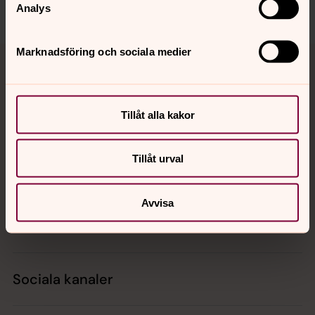
Dela
Analys
Tillbaka till toppen
Tillbaka till innehållet
Marknadsföring och sociala medier
Tillåt alla kakor
Kontakt
Tillåt urval
Kalender
Avvisa
Hitta snabbt
Sociala kanaler