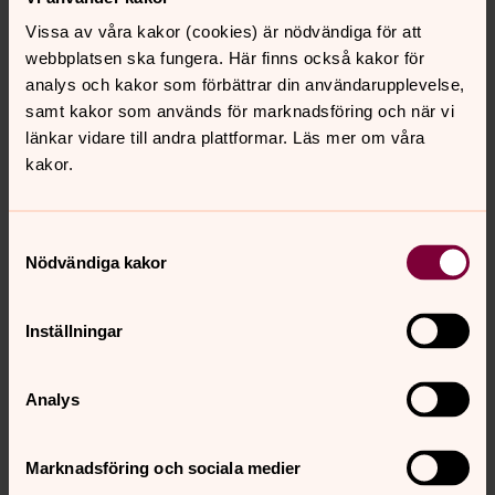
Julens berättelser
Vissa av våra kakor (cookies) är nödvändiga för att
Vi firar jul för att Jesus föddes. Gud blev en människa,
webbplatsen ska fungera. Här finns också kakor för
föddes liten och värnlös, en bebis som redan från början
analys och kakor som förbättrar din användarupplevelse,
befann sig under ett hot.
samt kakor som används för marknadsföring och när vi
länkar vidare till andra plattformar. Läs mer om våra
Bryt en tradition
kakor.
Tvångsäktenskap, könsstympning och andra övergrepp
krossar drömmar och slår sönder liv – varje dag. Det är
Samtyckesval
hög tid att bryta skadliga traditioner. Var med i kampen
Nödvändiga kakor
för allas rätt till ett värdigt liv!
Inställningar
Barnens jul
Julen kallas ofta för barnens högtid. Det är en tid full av
längtan och förväntan. Här har vi samlat lite berättelser
Analys
om julen och material från söndagsskolan i Breviks kyrka.
Marknadsföring och sociala medier
Julpyssel