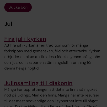
Skicka bön
Jul
Fira jul i kyrkan
Att fira jul i kyrkan är en tradition som för många
förknippas med gemenskap, frid och eftertanke. Kyrkan
erbjuder en plats att fira Jesu födelse genom sång, bön
och ljus, och skapar en stämningsfull inramning för
denna heliga högtid.
Julinsamling till diakonin
Många har uppfattningen att det inte finns så mycket
nöd på Lidingö. Men den finns. Många har inte resurser
till det mest nödvändiga och i synnerhet inte till något
extra. Du kan hjälpa till att lätta på den bördan. Din gåva