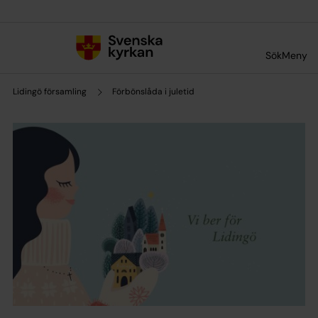
Till innehållet
Till undermeny
Sök
Meny
Lidingö församling
Förbönslåda i juletid