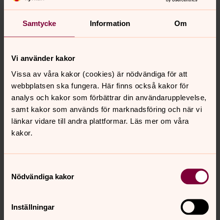
läst igenom informationen ovan och samtycker till att
mitt barn får finnas med på bild/film i Lidingö
Samtycke
Information
Om
församlings bildbank och de ovanstående
användningsområden som omnämns.
Vi använder kakor
Kryssa för ett alternativ:
Vissa av våra kakor (cookies) är nödvändiga för att
Ja, bilder på mitt barn får publiceras
webbplatsen ska fungera. Här finns också kakor för
analys och kakor som förbättrar din användarupplevelse,
Ja, namn på mitt barn får publiceras i samband med
samt kakor som används för marknadsföring och när vi
bild
länkar vidare till andra plattformar. Läs mer om våra
kakor.
Nej, bilder på mitt barn får ej publiceras
Samtyckesval
Kontaktuppgifter vårdnadshavare
Nödvändiga kakor
Inställningar