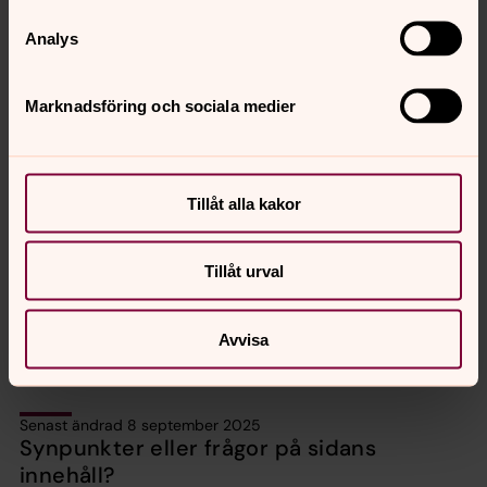
Analys
Marknadsföring och sociala medier
Samtycke*
Jag godkänner integritetspolicyn. Genom att klicka i
Tillåt alla kakor
denna ruta godkänner du att vi sparar era uppgifter.
*
Tillåt urval
Skicka
Avvisa
Senast ändrad 8 september 2025
Synpunkter eller frågor på sidans
innehåll?