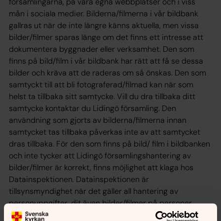
församlingarna, på våra egna webbplatser och i viss
mån i sociala medier. Bilderna/filmerna i vår bildbank
gallras ut när de inte längre känns aktuella, men vissa
bilder/filmer sparas länge om det finns ett intresse att
dokumentera byggnader eller verksamhet. Den som
finns på bild/film i vår bildbank har rätt att få se dessa
bilder och kräva att de raderas om så önskas. Den som
samtyckt till att bli fotograferad/filmad kan när som
helst ta tillbaka sitt samtycke. Vill du dra tillbaka ditt
samtycke kontaktar du Lidingö församling. Den
användning som gjorts av bilderna/filmerna innan
samtycket tas tillbaka påverkas inte av att samtycket
dras tillbaka. För den som finns på bild/ film i bildbanken
och inte tycker att Lidingö församlingshantering av
bilder/filmer är korrekt, finns möjlighet att klaga hos
Datainspektionen. Datainspektionen är
tillsynsmyndighet när det gäller all hantering av
personuppgifter, dit även bilder/filmer på personer
räknas. Genom att fylla i nedanstående uppgifter har jag