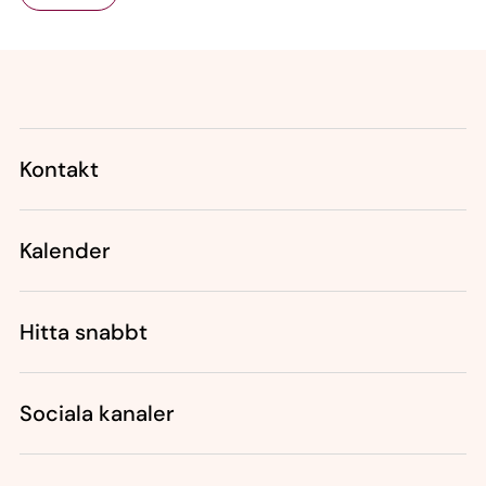
Tillbaka till toppen
Tillbaka till innehållet
Kontakt
Kalender
Hitta snabbt
Sociala kanaler