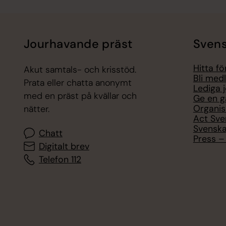
Jourhavande präst
Svens
Hitta f
Akut samtals- och krisstöd.
Bli med
Prata eller chatta anonymt
Lediga 
med en präst på kvällar och
Ge en g
Organis
nätter.
Act Sve
Svenska
Chatt
Press – 
Digitalt brev
Telefon 112