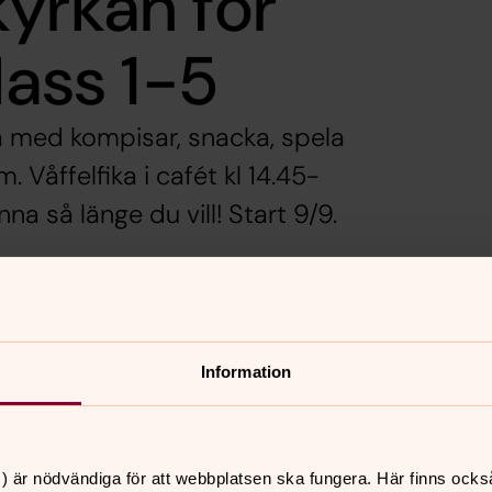
yrkan för
lass 1-5
a med kompisar, snacka, spela
 Våffelfika i cafét kl 14.45-
a så länge du vill! Start 9/9.
ckan
14.00-16.15.
ar, snacka, spela spel, innebandy, gå
Information
nns i caféet mellan 14.45-16.00.
. Vi ses den 9/9.
) är nödvändiga för att webbplatsen ska fungera. Här finns ocks