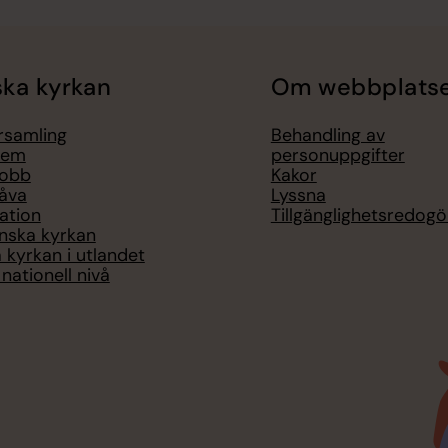
ka kyrkan
Om webbplats
örsamling
Behandling av
lem
personuppgifter
jobb
Kakor
åva
Lyssna
ation
Tillgänglighetsredogö
nska kyrkan
 kyrkan i utlandet
nationell nivå