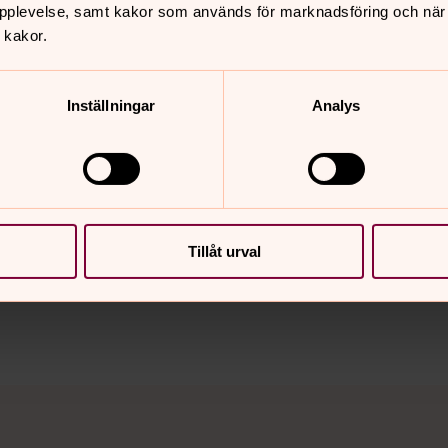
n klass du går i och mobilnummer till
pplevelse, samt kakor som används för marknadsföring och när vi
 kakor.
e och socialpedagog Liselotte Anderson
Inställningar
Analys
nnehåll?
Tillåt urval