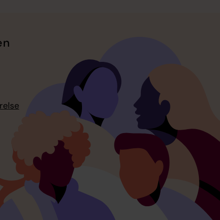
en
relse