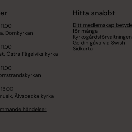
er
Hitta snabbt
Ditt medlemskap betyd
 11.00
för många
a, Domkyrkan
Kyrkogårdsförvaltningen
Ge din gåva via Swish
 11.00
Sidkarta
t, Östra Fågelviks kyrka
 11.00
orrstrandskyrkan
 18.00
sik, Älvsbacka kyrka
kommande händelser