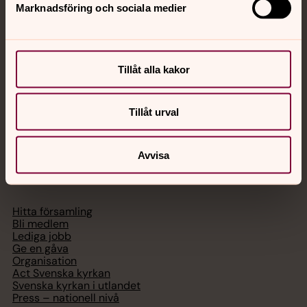
Marknadsföring och sociala medier
Akut samtals- och krisstöd. Prata eller chatta anonymt
med en präst på kvällar och nätter.
Tillåt alla kakor
Chatt
Digitalt brev
Telefon 112
Tillåt urval
Avvisa
Svenska kyrkan
Hitta församling
Bli medlem
Lediga jobb
Ge en gåva
Organisation
Act Svenska kyrkan
Svenska kyrkan i utlandet
Press – nationell nivå