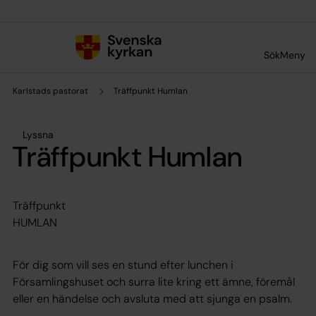
Till innehållet
Till undermeny
Sök
Meny
Karlstads pastorat
Träffpunkt Humlan
Lyssna
Träffpunkt Humlan
Träffpunkt
HUMLAN
För dig som vill ses en stund efter lunchen i
Församlingshuset och surra lite kring ett ämne, föremål
eller en händelse och avsluta med att sjunga en psalm.