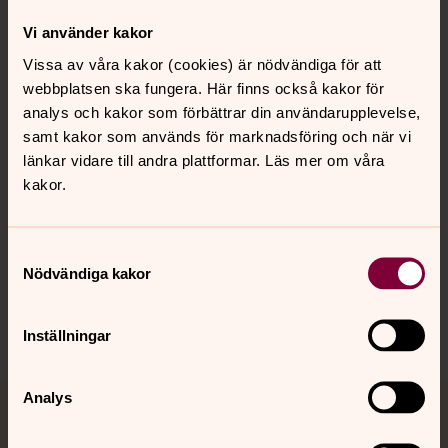
Vi använder kakor
Kontakt
Vissa av våra kakor (cookies) är nödvändiga för att
webbplatsen ska fungera. Här finns också kakor för
analys och kakor som förbättrar din användarupplevelse,
Kalender
samt kakor som används för marknadsföring och när vi
länkar vidare till andra plattformar. Läs mer om våra
kakor.
Hitta snabbt
Samtyckesval
Sociala kanaler
Nödvändiga kakor
Inställningar
Analys
Jourhavande präst