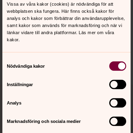
Vissa av våra kakor (cookies) är nödvändiga för att
webbplatsen ska fungera. Här finns också kakor för
analys och kakor som förbättrar din användarupplevelse,
samt kakor som används för marknadsföring och när vi
länkar vidare till andra plattformar. Läs mer om våra
Senast ändrad 2 december 2022
kakor.
Synpunkter eller frågor på sidans
innehåll?
karlstads.pastorat@svenskakyrkan.se
Samtyckesval
Nödvändiga kakor
Dela
Inställningar
Tillbaka till toppen
Tillbaka till innehållet
Analys
Kontakt
Marknadsföring och sociala medier