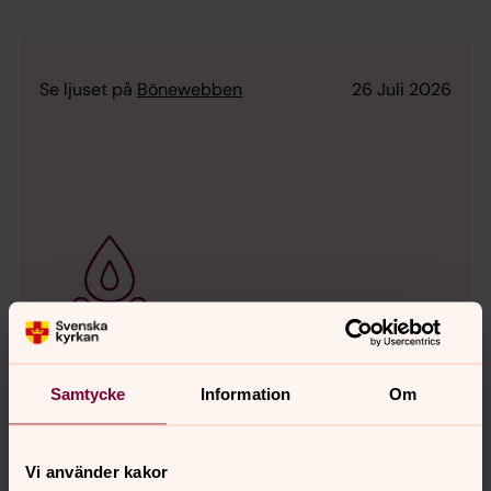
Se ljuset på
Bönewebben
26 Juli 2026
Samtycke
Information
Om
Skriv en bön
Vi använder kakor