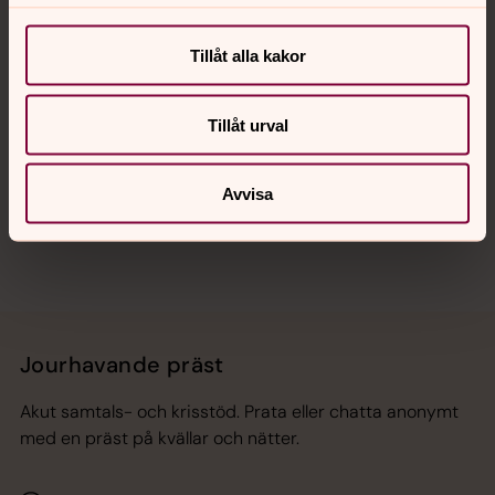
Kalender
Tillåt alla kakor
Hitta snabbt
Tillåt urval
Sociala kanaler
Avvisa
Jourhavande präst
Akut samtals- och krisstöd. Prata eller chatta anonymt
med en präst på kvällar och nätter.