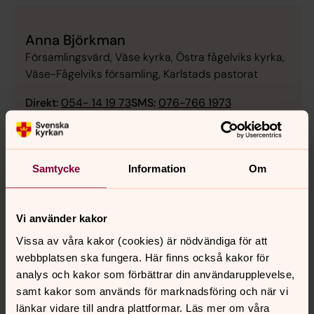
Anna Björkman
Församlingsvärd, Väse kyrka, Östra fågelviks kyrka,
Väse-Fågelviks församling, Karlstads pastorat
Direkt:
054- 14 19 73
SMS:
076-766 1973
anna.bjorkman@svenskakyrkan.se
E-post:
Samtycke
Information
Om
Senast ändrad 17 februari 2026
Vi använder kakor
Synpunkter eller frågor på sidans
innehåll?
Vissa av våra kakor (cookies) är nödvändiga för att
webbplatsen ska fungera. Här finns också kakor för
karlstads.pastorat@svenskakyrkan.se
analys och kakor som förbättrar din användarupplevelse,
Dela
samt kakor som används för marknadsföring och när vi
länkar vidare till andra plattformar. Läs mer om våra