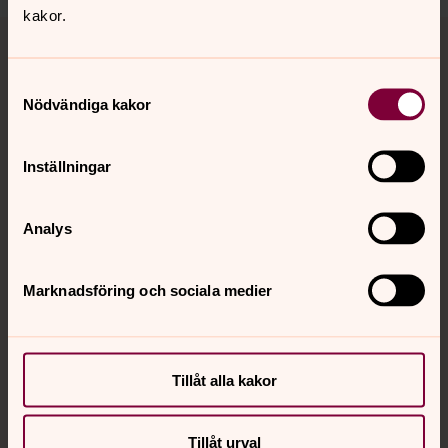
kakor.
Tillbaka till toppen
Tillbaka till innehållet
Samtyckesval
Nödvändiga kakor
Kontakt
Inställningar
Kalender
Analys
Hitta snabbt
Marknadsföring och sociala medier
Sociala kanaler
Tillåt alla kakor
Tillåt urval