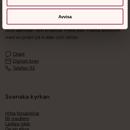
Avvisa
Jourhavande präst
Akut samtals- och krisstöd. Prata eller chatta anonymt
med en präst på kvällar och nätter.
Chatt
Digitalt brev
Telefon 112
Svenska kyrkan
Hitta församling
Bli medlem
Lediga jobb
Ge en gåva