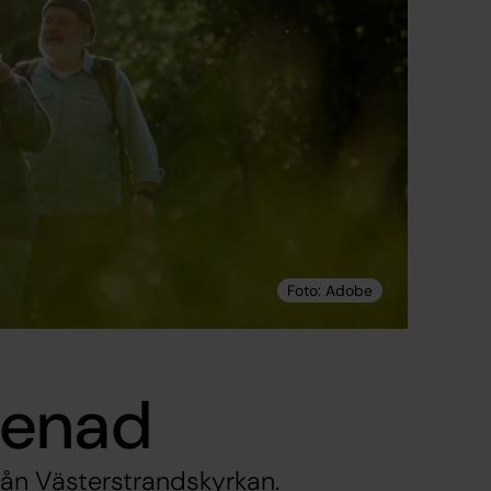
menad
ån Västerstrandskyrkan.