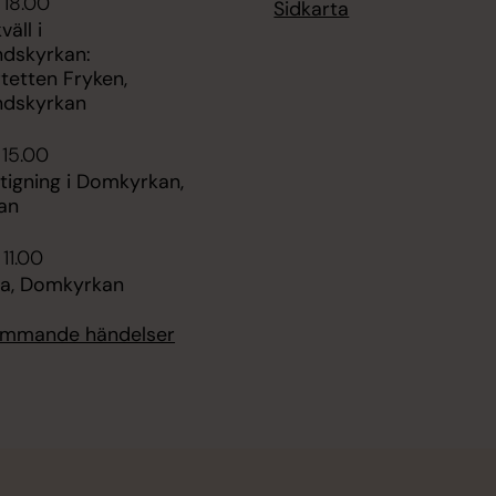
 18.00
Sidkarta
äll i
ndskyrkan:
tetten Fryken,
ndskyrkan
 15.00
tigning i Domkyrkan,
an
 11.00
a, Domkyrkan
kommande händelser