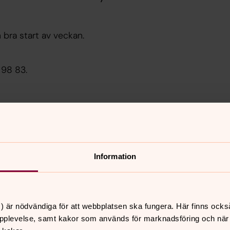
bra start av veckan.
 98 83.
Västerstrands församling
Välkommen till en stadsförsamling med bred och
livlig verksamhet, sång och skapande, och
grupper för alla åldrar, små som stora.
Information
) är nödvändiga för att webbplatsen ska fungera. Här finns ocks
pplevelse, samt kakor som används för marknadsföring och när vi