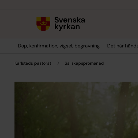
Till innehållet
Till undermeny
Dop, konfirmation, vigsel, begravning
Det här hände
Karlstads pastorat
Sällskapspromenad