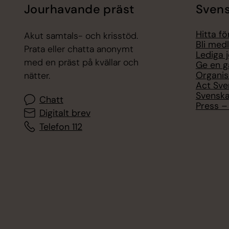
Jourhavande präst
Svens
Hitta f
Akut samtals- och krisstöd.
Bli med
Prata eller chatta anonymt
Lediga 
med en präst på kvällar och
Ge en g
Organis
nätter.
Act Sve
Svenska
Chatt
Press – 
Digitalt brev
Telefon 112