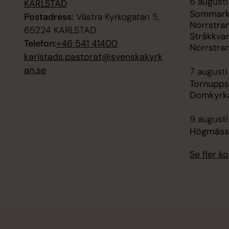
6 augusti
KARLSTAD
Sommarkv
Postadress:
Västra Kyrkogatan 5,
Norrstra
65224 KARLSTAD
Stråkkvar
Telefon:
+46 541 41400
Norrstra
karlstads.pastorat@svenskakyrk
an.se
7 augusti
Tornupps
Domkyrk
9 augusti
Högmäss
Se fler 