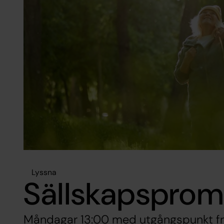
Lyssna
Sällskapspro
Måndagar 13:00 med utgångspunkt fr