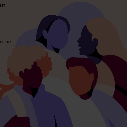
en
relse