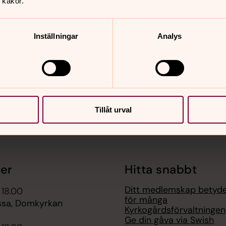
 kakor.
Inställningar
Analys
nnehåll?
Tillåt urval
er
Hitta snabbt
Ditt medlemskap betyd
 18.00
för många
ssa, Domkyrkan
Kyrkogårdsförvaltningen
Ge din gåva via Swish