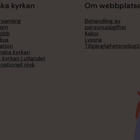
ka kyrkan
Om webbplats
örsamling
Behandling av
lem
personuppgifter
jobb
Kakor
åva
Lyssna
ation
Tillgänglighetsredogö
nska kyrkan
 kyrkan i utlandet
nationell nivå