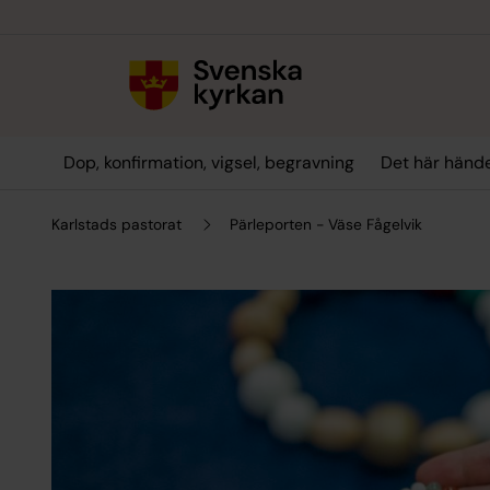
Till innehållet
Till undermeny
Dop, konfirmation, vigsel, begravning
Det här hände
Karlstads pastorat
Pärleporten - Väse Fågelvik