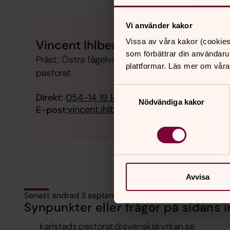
Vi använder kakor
Vissa av våra kakor (cookies
Vincent Ihlberg
som förbättrar din användaru
Präst, Östra fågelviks kyrka, Väse kyrka, Väse-F
plattformar. Läs mer om våra
pastorat
Samtyckesval
Direkt:
054-14 19 14
SMS:
076-766 19 14
Nödvändiga kakor
vincent.ihlberg@svenskakyrkan.se
E-post:
Avvisa
Senast ändrad 3 september 2025
Synpunkter eller frågor på sidans i
karlstads.pastorat@svenskakyrkan.se