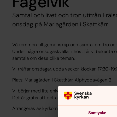
Fågelvik
Samtal och livet och tron utifrån Fräl
onsdag på Mariagården i Skattkärr
Välkommen till gemenskap och samtal om tro och li
Under några onsdgaskvällar i höst får vi bekanta 
samtala om dess olika teman.
Vi träffar onsdagar, udda veckor, klockan 17:30-1
Plats: Mariagården i Skattkärr, Alphyddavägen 2
Vi börjar med lite enkelt fika, sedan följer en intr
Det är gratis att delta och alla deltagare får en frä
Arrangeras av kyrkorna i Skattkärr: Svenska kyrk
Samtycke