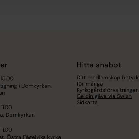
er
Hitta snabbt
Ditt medlemskap betyd
 15.00
för många
tigning i Domkyrkan,
Kyrkogårdsförvaltningen
an
Ge din gåva via Swish
Sidkarta
 11.00
a, Domkyrkan
 11.00
t, Östra Fågelviks kyrka