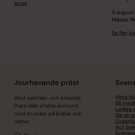
an.se
9 augusti
Mässa, N
Se fler 
Jourhavande präst
Svens
Hitta f
Akut samtals- och krisstöd.
Bli med
Prata eller chatta anonymt
Lediga 
med en präst på kvällar och
Ge en g
Organis
nätter.
Act Sve
Svenska