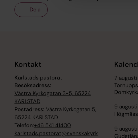
Dela
Tillbaka till toppen
Tillbaka till innehållet
Kontakt
Kalend
Karlstads pastorat
7 augusti
Besöksadress:
Tornupps
Domkyrk
Västra Kyrkogatan 3-5, 65224
KARLSTAD
9 augusti
Postadress:
Västra Kyrkogatan 5,
Högmäss
65224 KARLSTAD
Telefon:
+46 541 41400
9 augusti
karlstads.pastorat@svenskakyrk
Gudstjäns