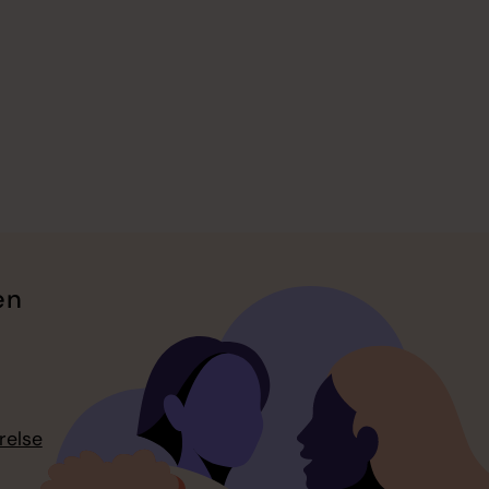
en
relse