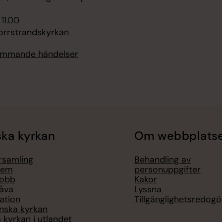
 11.00
orrstrandskyrkan
kommande händelser
ka kyrkan
Om webbplats
örsamling
Behandling av
lem
personuppgifter
jobb
Kakor
åva
Lyssna
ation
Tillgänglighetsredogö
nska kyrkan
 kyrkan i utlandet