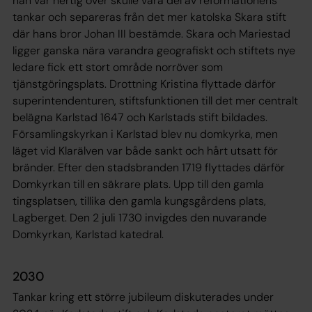
han var hertig över skulle vara del av reformationens
tankar och separeras från det mer katolska Skara stift
där hans bror Johan III bestämde. Skara och Mariestad
ligger ganska nära varandra geografiskt och stiftets nye
ledare fick ett stort område norröver som
tjänstgöringsplats. Drottning Kristina flyttade därför
superintendenturen, stiftsfunktionen till det mer centralt
belägna Karlstad 1647 och Karlstads stift bildades.
Församlingskyrkan i Karlstad blev nu domkyrka, men
läget vid Klarälven var både sankt och hårt utsatt för
bränder. Efter den stadsbranden 1719 flyttades därför
Domkyrkan till en säkrare plats. Upp till den gamla
tingsplatsen, tillika den gamla kungsgårdens plats,
Lagberget. Den 2 juli 1730 invigdes den nuvarande
Domkyrkan, Karlstad katedral.
2030
Tankar kring ett större jubileum diskuterades under