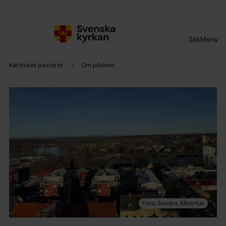
Till innehållet
Till undermeny
Sök
Meny
Karlstads pastorat
Om jubileet