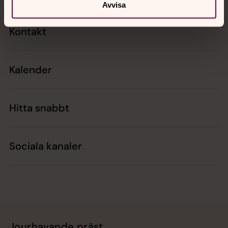
Avvisa
Kontakt
Kalender
Hitta snabbt
Sociala kanaler
Jourhavande präst