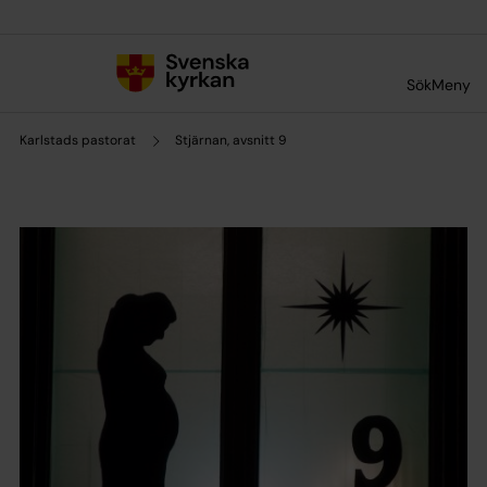
Till innehållet
Till undermeny
Sök
Meny
Karlstads pastorat
Stjärnan, avsnitt 9