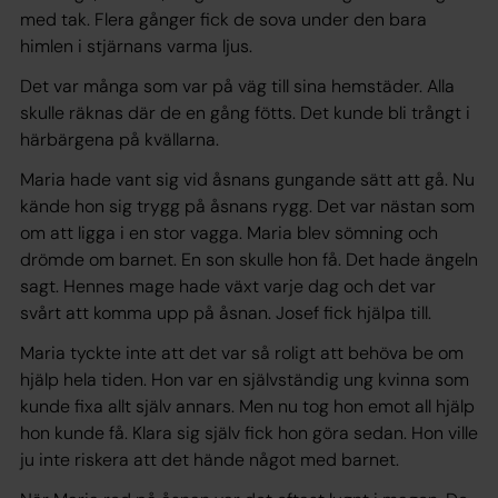
med tak. Flera gånger fick de sova under den bara
himlen i stjärnans varma ljus.
Det var många som var på väg till sina hemstäder. Alla
skulle räknas där de en gång fötts. Det kunde bli trångt i
härbärgena på kvällarna.
Maria hade vant sig vid åsnans gungande sätt att gå. Nu
kände hon sig trygg på åsnans rygg. Det var nästan som
om att ligga i en stor vagga. Maria blev sömning och
drömde om barnet. En son skulle hon få. Det hade ängeln
sagt. Hennes mage hade växt varje dag och det var
svårt att komma upp på åsnan. Josef fick hjälpa till.
Maria tyckte inte att det var så roligt att behöva be om
hjälp hela tiden. Hon var en självständig ung kvinna som
kunde fixa allt själv annars. Men nu tog hon emot all hjälp
hon kunde få. Klara sig själv fick hon göra sedan. Hon ville
ju inte riskera att det hände något med barnet.