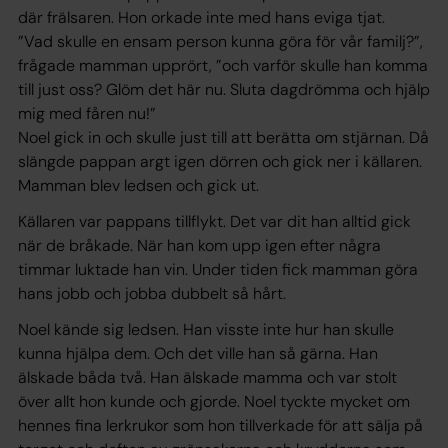
där frälsaren. Hon orkade inte med hans eviga tjat.
”Vad skulle en ensam person kunna göra för vår familj?”,
frågade mamman upprört, ”och varför skulle han komma
till just oss? Glöm det här nu. Sluta dagdrömma och hjälp
mig med fåren nu!”
Noel gick in och skulle just till att berätta om stjärnan. Då
slängde pappan argt igen dörren och gick ner i källaren.
Mamman blev ledsen och gick ut.
Källaren var pappans tillflykt. Det var dit han alltid gick
när de bråkade. När han kom upp igen efter några
timmar luktade han vin. Under tiden fick mamman göra
hans jobb och jobba dubbelt så hårt.
Noel kände sig ledsen. Han visste inte hur han skulle
kunna hjälpa dem. Och det ville han så gärna. Han
älskade båda två. Han älskade mamma och var stolt
över allt hon kunde och gjorde. Noel tyckte mycket om
hennes fina lerkrukor som hon tillverkade för att sälja på