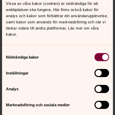
ladan där Jullan var.
Vissa av våra kakor (cookies) är nödvändiga för att
”Har du lust att följa med mig på en resa?” frågade han
webbplatsen ska fungera. Här finns också kakor för
henne.
analys och kakor som förbättrar din användarupplevelse,
”Vart ska vi?” ville hon veta.
samt kakor som används för marknadsföring och när vi
”Vi ska hämta stjärnan”, svarade Noel.
länkar vidare till andra plattformar. Läs mer om våra
Jullan var direkt med på noterna. Hon tyckte att de
kakor.
andra fåren var tråkiga. Så en resa mot stjärnan – det
var ett äventyr det! Säkert deras livs äventyr! Att hämta
en stjärna verkade svårt men hon följde gärna med och
Samtyckesval
Nödvändiga kakor
försökte.
”När går vi?” undrade hon ivrigt.
”Ikväll”, sa Noel. ”Så fort vi ser stjärnan igen.”
Inställningar
”Stjärnan”
Analys
- den lysande adventskalendern i Karlstads
domkyrka
Marknadsföring och sociala medier
Idé: Maria Olofsdotter Bråkenhielm
Författare: Kristina Traulsen