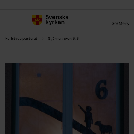
Till innehållet
Till undermeny
Sök
Meny
Karlstads pastorat
Stjärnan, avsnitt 6