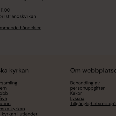
 11.00
orrstrandskyrkan
kommande händelser
ka kyrkan
Om webbplats
örsamling
Behandling av
lem
personuppgifter
jobb
Kakor
åva
Lyssna
ation
Tillgänglighetsredogö
nska kyrkan
 kyrkan i utlandet