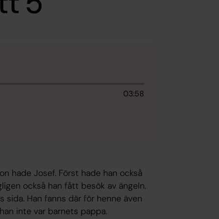
tt 5
03:58
 Hon hade Josef. Först hade han också
ligen också han fått besök av ängeln.
es sida. Han fanns där för henne även
han inte var barnets pappa.