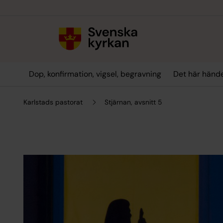
Till innehållet
Till undermeny
Dop, konfirmation, vigsel, begravning
Det här hände
Karlstads pastorat
Stjärnan, avsnitt 5