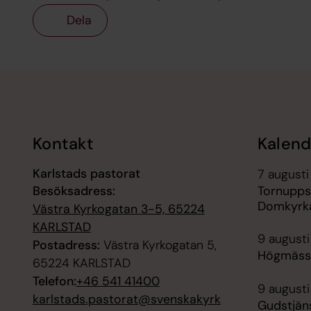
Dela
Tillbaka till toppen
Tillbaka till innehållet
Kontakt
Kalend
Karlstads pastorat
7 augusti
Besöksadress:
Tornupps
Domkyrk
Västra Kyrkogatan 3-5, 65224
KARLSTAD
9 augusti
Postadress:
Västra Kyrkogatan 5,
Högmäss
65224 KARLSTAD
Telefon:
+46 541 41400
9 augusti
karlstads.pastorat@svenskakyrk
Gudstjäns