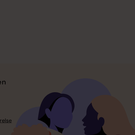
en
relse