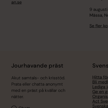
an.se
9 augusti
Mässa, N
Se fler 
Jourhavande präst
Svens
Hitta f
Akut samtals- och krisstöd.
Bli med
Prata eller chatta anonymt
Lediga 
med en präst på kvällar och
Ge en g
Organis
nätter.
Act Sve
Svenska