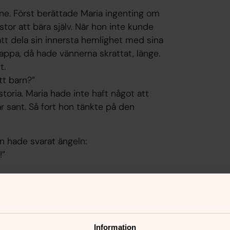
enne. Först berättade Maria ingenting om
tor att bära själv. När hon inte kunde
att dela sin innersta hemlighet med sina
appa, då hade vännerna skrattat, länge.
t.
tt barn?”
storia. Maria hade inte haft något att
ar sant. Så fort hon tänkte på den
n hade svarat ängeln:
!”
 det verkligen var en så bra idé att
nkte Maria. ”Då strålade allt och jag var
ivlar jag. Hur ska det bli? Vi är ju inte
Information