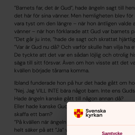
”Barnets far, det är Gud”, hade ängeln sagt till h
det här för sina vänner. Men hemligheten blev för s
vara tyst om den längre – när hon äntligen valde 
vänner – när hon förklarade att Gud var barnets p
”Det går ju inte, ”hade de sagt och skrattat hjärtlig
”Var är Gud nu då? Och varför skulle han vilja ha e
De tyckte att det var en sådan löjlig och otrolig hi
säga till sitt försvar. Även om hon visste att det v
kvällen började tårarna komma.
Ibland funderade hon på hur det hade gått om ho
”Nej. Jag VILL INTE bära något barn. Inte ens Guds
Hade ängeln kanske gått till någon annan då?
Eller hade kanske Gud tänkt efter en gång till - om
skaffa ett barn?
”På kvällen när ängeln kom, då var jag så modig”, tä
helt säker på att ”Ja” var det rätta svaret. Men nu tv
Samtycke