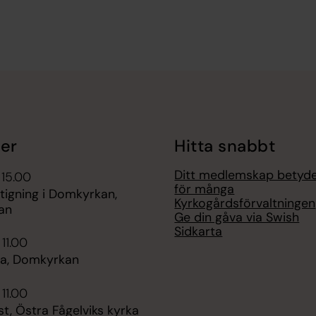
er
Hitta snabbt
Ditt medlemskap betyd
 15.00
för många
tigning i Domkyrkan,
Kyrkogårdsförvaltningen
an
Ge din gåva via Swish
Sidkarta
 11.00
a, Domkyrkan
 11.00
t, Östra Fågelviks kyrka