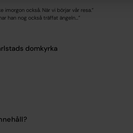
ke imorgon också. När vi börjar vår resa.”
 har han nog också träffat ängeln…”
arlstads domkyrka
nnehåll?