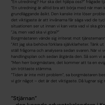
”En utredning? Hur ska det hjälpa oss?” frågade 
”En utredning är alltid bra att börja med när man 
grundläggande åsikt. Den kanske inte löser probl
det viktigaste är att invånarna får säga vad de tyc
situationen ser ut innan vi kan veta vad vi ska göra
”Ja, men vad ska vi göra?”
Borgmästaren vände sig irriterat mot tjänstemann
”Att jag ska behöva förklara självklarheter. Tänk ut
ställ frågorna och analysera sedan svaren. När vi v
handlingsplan och sedan åtgärda den. Så som vi all
”Men herr borgmästare, det kommer att ta en ev
sin tröttaste stämma.
”Tiden är inte mitt problem”, sa borgmästaren best
vi gör något – det är det viktigaste. Då lugnar sig 
”Stjärnan”
- den lysande adventskalendern i K