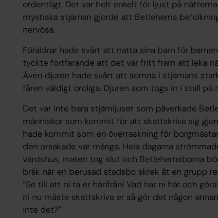
ordentligt. Det var helt enkelt för ljust på nätte
mystiska stjärnan gjorde att Betlehems befolkning 
nervösa.
Föräldrar hade svårt att natta sina barn för barnen
tyckte fortfarande att det var fritt fram att leka nä
Även djuren hade svårt att somna i stjärnans stark
fåren väldigt oroliga. Djuren som togs in i stall p
Det var inte bara stjärnljuset som påverkade Be
människor som kommit för att skattskriva sig gjor
hade kommit som en överraskning för borgmästa
den orsakade var många. Hela dagarna strömmade fo
värdshus, maten tog slut och Betlehemsborna börja
bråk när en berusad stadsbo skrek åt en grupp r
”Se till att ni ta er härifrån! Vad har ni här och g
ni nu måste skattskriva er så gör det någon annans
inte det?”