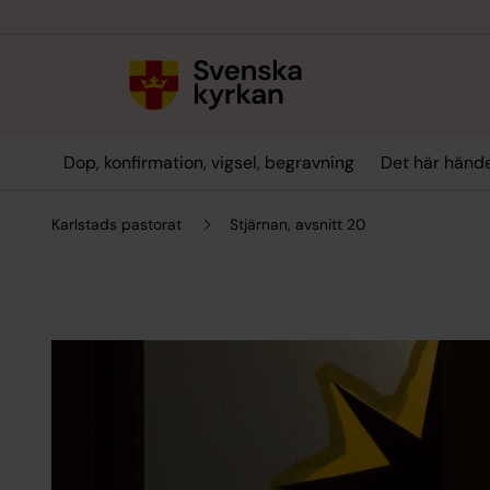
Till innehållet
Till undermeny
Dop, konfirmation, vigsel, begravning
Det här hände
Karlstads pastorat
Stjärnan, avsnitt 20