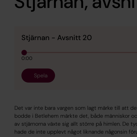
Stjärnan, avsni
Stjärnan - Avsnitt 20
0:00
Spela
Det var inte bara vargen som lagt märke till att det
bodde i Betlehem märkte det, både människor och d
av stjärnorna växte sig allt större på himlen. De ty
hade de inte upplevt något liknande någonsin för