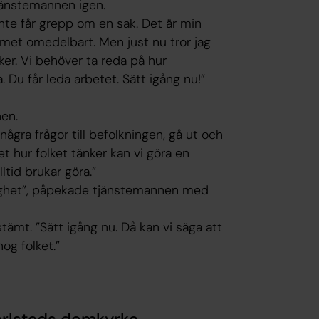
tjänstemannen igen.
inte får grepp om en sak. Det är min
emet omedelbart. Men just nu tror jag
ker. Vi behöver ta reda på hur
. Du får leda arbetet. Sätt igång nu!”
en.
 några frågor till befolkningen, gå ut och
et hur folket tänker kan vi göra en
tid brukar göra.”
ighet”, påpekade tjänstemannen med
ämt. ”Sätt igång nu. Då kan vi säga att
nog folket.”
arlstads domkyrka