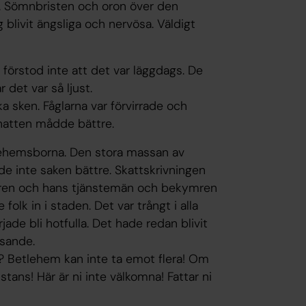
rna. Sömnbristen och oron över den
blivit ängsliga och nervösa. Väldigt
 förstod inte att det var läggdags. De
r det var så ljust.
a sken. Fåglarna var förvirrade och
å natten mådde bättre.
tlehemsborna. Den stora massan av
de inte saken bättre. Skattskrivningen
ren och hans tjänstemän och bekymren
lk in i staden. Det var trångt i alla
de bli hotfulla. Det hade redan blivit
esande.
öra? Betlehem kan inte ta emot flera! Om
tans! Här är ni inte välkomna! Fattar ni