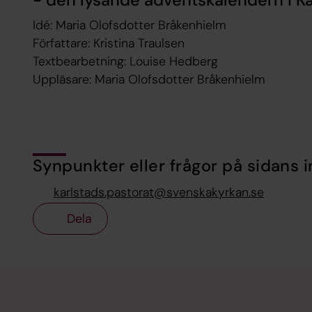
Idé: Maria Olofsdotter Bråkenhielm
Författare: Kristina Traulsen
Textbearbetning: Louise Hedberg
Uppläsare: Maria Olofsdotter Bråkenhielm
Synpunkter eller frågor på sidans i
karlstads.pastorat@svenskakyrkan.se
Dela
Tillbaka till toppen
Tillbaka till innehållet